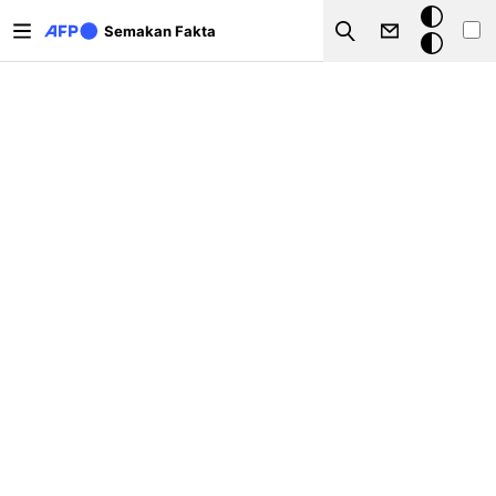
Langkau ke kandungan utama
Mod
Semakan Fakta
Search
gelap