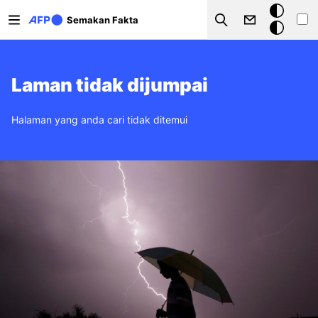
Langkau ke kandungan utama
Mod
Semakan Fakta
Search
gelap
Laman tidak dijumpai
Halaman yang anda cari tidak ditemui
Imej