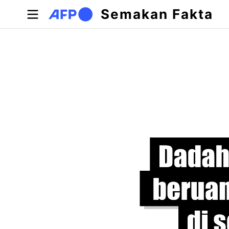
Langkau ke kandungan utama
Semakan Fakta
Tab-tab utama