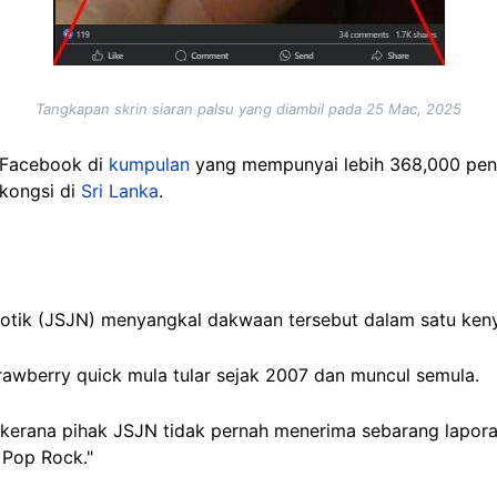
Tangkapan skrin siaran palsu yang diambil pada 25 Mac, 2025
i Facebook di
kumpulan
yang mempunyai lebih 368,000 peng
dikongsi di
Sri Lanka
.
kotik (JSJN) menyangkal dakwaan tersebut dalam satu ken
awberry quick mula tular sejak 2007 dan muncul semula.
kerana pihak JSJN tidak pernah menerima sebarang laporan
 Pop Rock."