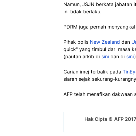
Namun, JSJN berkata jabatan i
ini tidak berlaku.
PDRM juga pernah menyangkal
Pihak polis
New Zealand
dan
U
quick" yang timbul dari masa k
(pautan arkib di
sini
dan di
sini
Carian imej terbalik pada
TinEy
siaran sejak sekurang-kurangny
AFP telah menafikan dakwaan 
Hak Cipta © AFP 201