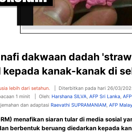
nafi dakwaan dadah 'straw
l kepada kanak-kanak di s
usia lebih dari setahun.
Diterbitkan pada hari 26/03/20
bacaan 1 minit
Oleh:
Harshana SILVA
,
AFP Sri Lanka
,
AFP
rjemahan dan adaptasi
Raevathi SUPRAMANIAM
,
AFP Malay
PDRM) menafikan siaran tular di media sosial
dan berbentuk beruang diedarkan kepada kan