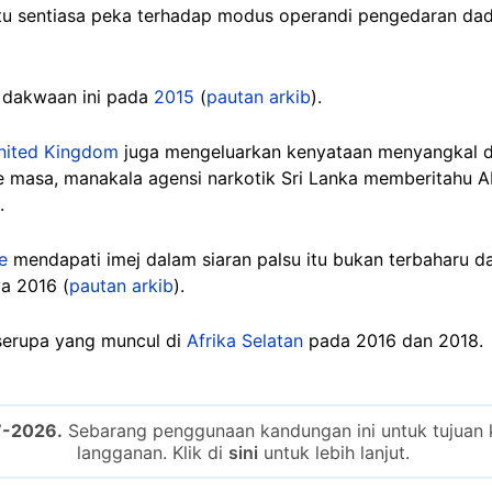
tu sentiasa peka terhadap modus operandi pengedaran da
 dakwaan ini pada
2015
(
pautan arkib
).
nited Kingdom
juga mengeluarkan kenyataan menyangkal 
e masa, manakala agensi narkotik Sri Lanka memberitahu A
).
e
mendapati imej dalam siaran palsu itu bukan terbaharu d
a 2016 (
pautan arkib
).
serupa yang muncul di
Afrika Selatan
pada 2016 dan 2018.
7-2026.
Sebarang penggunaan kandungan ini untuk tujuan k
langganan. Klik di
sini
untuk lebih lanjut.