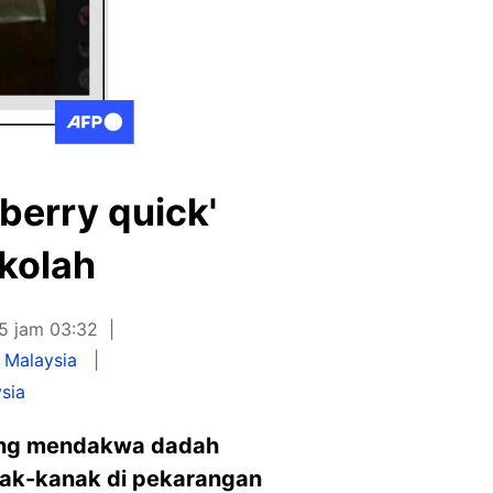
berry quick'
ekolah
25 jam 03:32
 Malaysia
sia
 yang mendakwa dadah
ak-kanak di pekarangan