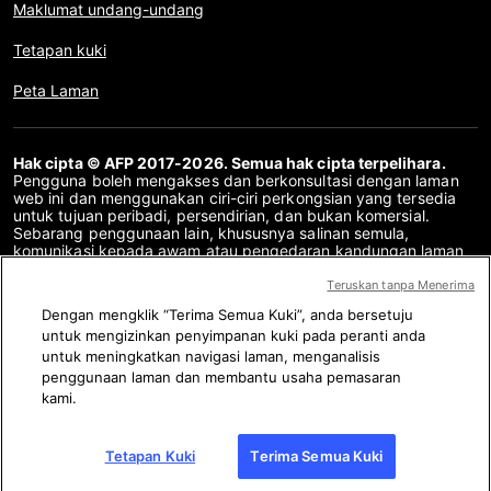
Maklumat undang-undang
Tetapan kuki
Peta Laman
Hak cipta © AFP 2017-2026. Semua hak cipta terpelihara.
Pengguna boleh mengakses dan berkonsultasi dengan laman
web ini dan menggunakan ciri-ciri perkongsian yang tersedia
untuk tujuan peribadi, persendirian, dan bukan komersial.
Sebarang penggunaan lain, khususnya salinan semula,
komunikasi kepada awam atau pengedaran kandungan laman
web ini, secara keseluruhan atau sebahagiannya, untuk
sebarang tujuan lain dan/atau dengan cara lain, tanpa
Teruskan tanpa Menerima
perjanjian lesen khusus yang ditandatangani dengan AFP,
Dengan mengklik “Terima Semua Kuki”, anda bersetuju
adalah dilarang sama sekali. Perkara yang digambarkan atau
untuk mengizinkan penyimpanan kuki pada peranti anda
disertakan melalui pautan dalam kandungan Semakan Fakta
disediakan sebanyak yang diperlukan untuk pemahaman yang
untuk meningkatkan navigasi laman, menganalisis
betul mengenai pengesahan maklumat yang berkenaan. AFP
penggunaan laman dan membantu usaha pemasaran
belum memperoleh sebarang hak dari para pengarang atau
kami.
pemilik hak cipta kandungan pihak ketiga ini dan tidak akan
bertanggungjawab dalam hal ini. AFP dan logonya adalah tanda
dagangan berdaftar.
Tetapan Kuki
Terima Semua Kuki