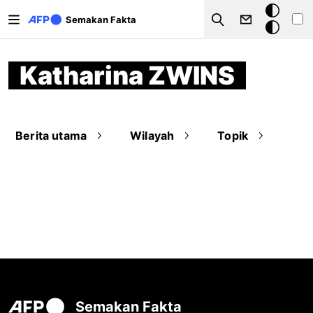
Langkau ke kandungan utama
Mod
Semakan Fakta
Search
gelap
Katharina ZWINS
Berita utama
Wilayah
Topik
Semakan Fakta