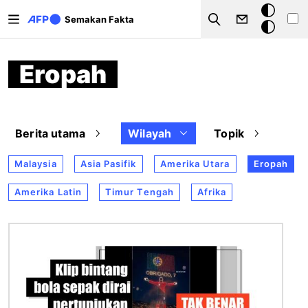
Langkau ke kandungan utama
Mod
Semakan Fakta
Search
gelap
Eropah
Berita utama
Wilayah
Topik
Malaysia
Asia Pasifik
Amerika Utara
Eropah
Amerika Latin
Timur Tengah
Afrika
Imej