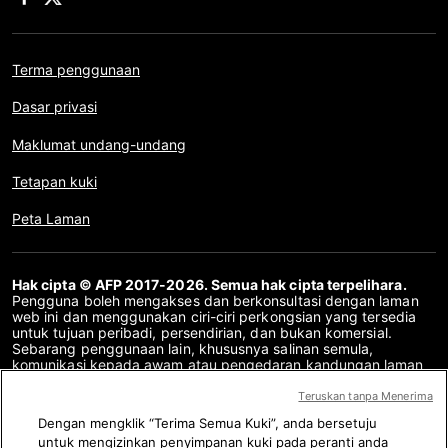
Terma penggunaan
Dasar privasi
Maklumat undang-undang
Tetapan kuki
Peta Laman
Hak cipta © AFP 2017-2026. Semua hak cipta terpelihara.
Pengguna boleh mengakses dan berkonsultasi dengan laman
web ini dan menggunakan ciri-ciri perkongsian yang tersedia
untuk tujuan peribadi, persendirian, dan bukan komersial.
Sebarang penggunaan lain, khususnya salinan semula,
komunikasi kepada awam atau pengedaran kandungan laman
web ini, secara keseluruhan atau sebahagiannya, untuk
sebarang tujuan lain dan/atau dengan cara lain, tanpa
Teruskan tanpa Menerima
perjanjian lesen khusus yang ditandatangani dengan AFP,
Dengan mengklik “Terima Semua Kuki”, anda bersetuju
adalah dilarang sama sekali. Perkara yang digambarkan atau
untuk mengizinkan penyimpanan kuki pada peranti anda
disertakan melalui pautan dalam kandungan Semakan Fakta