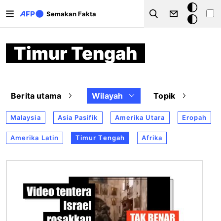
Langkau ke kandungan utama
Mod
Semakan Fakta
Search
gelap
Timur Tengah
Berita utama
Wilayah
Topik
Malaysia
Asia Pasifik
Amerika Utara
Eropah
Amerika Latin
Timur Tengah
Afrika
Imej