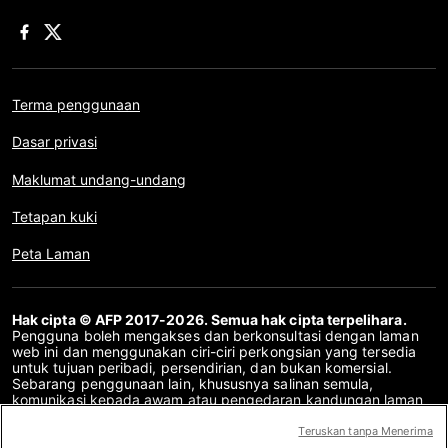
Terma penggunaan
Dasar privasi
Maklumat undang-undang
Tetapan kuki
Peta Laman
Hak cipta © AFP 2017-2026. Semua hak cipta terpelihara.
Pengguna boleh mengakses dan berkonsultasi dengan laman
web ini dan menggunakan ciri-ciri perkongsian yang tersedia
untuk tujuan peribadi, persendirian, dan bukan komersial.
Sebarang penggunaan lain, khususnya salinan semula,
komunikasi kepada awam atau pengedaran kandungan laman
web ini, secara keseluruhan atau sebahagiannya, untuk
sebarang tujuan lain dan/atau dengan cara lain, tanpa
Teruskan tanpa Menerima
perjanjian lesen khusus yang ditandatangani dengan AFP,