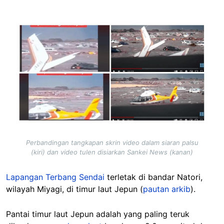
Image
Perbandingan tangkapan skrin video dalam siaran palsu
(kiri) dan video tulen disiarkan Sankei News (kanan)
Lapangan Terbang Sendai
terletak di bandar Natori,
wilayah Miyagi, di timur laut Jepun (
pautan arkib
).
Pantai timur laut Jepun adalah yang paling teruk