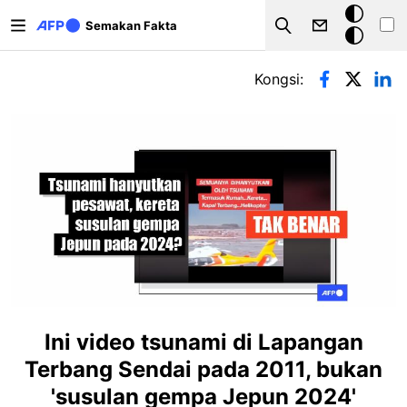
Langkau ke kandungan utama
Mod
Semakan Fakta
Search
gelap
Tab-tab utama
Kongsi:
Ini video tsunami di Lapangan
Terbang Sendai pada 2011, bukan
'susulan gempa Jepun 2024'