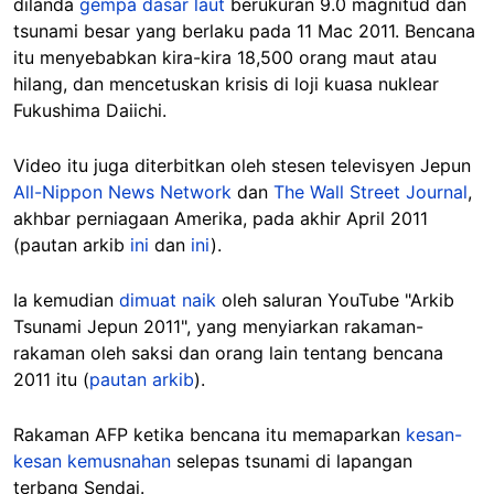
dilanda
gempa dasar laut
berukuran 9.0 magnitud dan
tsunami besar yang berlaku pada 11 Mac 2011. Bencana
itu menyebabkan kira-kira 18,500 orang maut atau
hilang, dan mencetuskan krisis di loji kuasa nuklear
Fukushima Daiichi.
Video itu juga diterbitkan oleh stesen televisyen Jepun
All-Nippon News Network
dan
The Wall Street Journal
,
akhbar perniagaan Amerika, pada akhir April 2011
(pautan arkib
ini
dan
ini
).
Ia kemudian
dimuat naik
oleh saluran YouTube "Arkib
Tsunami Jepun 2011", yang menyiarkan rakaman-
rakaman oleh saksi dan orang lain tentang bencana
2011 itu (
pautan arkib
).
Rakaman AFP ketika bencana itu memaparkan
kesan-
kesan kemusnahan
selepas tsunami di lapangan
terbang Sendai.