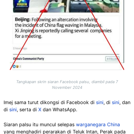
Tangkapan skrin siaran Facebook palsu, diambil pada 7
November 2024
Imej sama turut dikongsi di Facebook di
sini
, di
sini
, dan
di
sini
, serta di
X
dan WhatsApp.
Siaran palsu itu muncul selepas
warganegara China
yang menghadiri perarakan di Teluk Intan, Perak pada