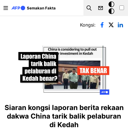
Langkau ke kandungan utama
Mod
Semakan Fakta
Search
gelap
Tab-tab utama
Kongsi:
Siaran kongsi laporan berita rekaan
dakwa China tarik balik pelaburan
di Kedah