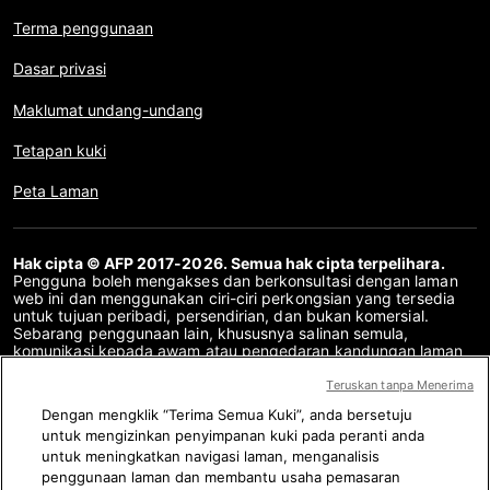
Terma penggunaan
Dasar privasi
Maklumat undang-undang
Tetapan kuki
Peta Laman
Hak cipta © AFP 2017-2026. Semua hak cipta terpelihara.
Pengguna boleh mengakses dan berkonsultasi dengan laman
web ini dan menggunakan ciri-ciri perkongsian yang tersedia
untuk tujuan peribadi, persendirian, dan bukan komersial.
Sebarang penggunaan lain, khususnya salinan semula,
komunikasi kepada awam atau pengedaran kandungan laman
web ini, secara keseluruhan atau sebahagiannya, untuk
sebarang tujuan lain dan/atau dengan cara lain, tanpa
Teruskan tanpa Menerima
perjanjian lesen khusus yang ditandatangani dengan AFP,
Dengan mengklik “Terima Semua Kuki”, anda bersetuju
adalah dilarang sama sekali. Perkara yang digambarkan atau
untuk mengizinkan penyimpanan kuki pada peranti anda
disertakan melalui pautan dalam kandungan Semakan Fakta
disediakan sebanyak yang diperlukan untuk pemahaman yang
untuk meningkatkan navigasi laman, menganalisis
betul mengenai pengesahan maklumat yang berkenaan. AFP
penggunaan laman dan membantu usaha pemasaran