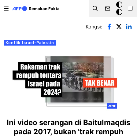
Langkau ke kandungan utama
Mod
Semakan Fakta
Search
gelap
Tab-tab utama
Kongsi:
Konflik Israel-Palestin
Ini video serangan di Baitulmaqdis
pada 2017, bukan 'trak rempuh