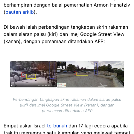
berhampiran dengan balai pemerhatian Armon Hanatziv
(
pautan arkib
).
Di bawah ialah perbandingan tangkapan skrin rakaman
dalam siaran palsu (kiri) dan imej Google Street View
(kanan), dengan persamaan ditandakan AFP:
Image
Perbandingan tangkapan skrin rakaman dalam siaran palsu
(kiri) dan imej Google Street View (kanan), dengan
persamaan ditandakan AFP
Empat askar Israel
terbunuh
dan 17 lagi cedera apabila
trak itu merempuh satu kumpulan yang melawat tempat