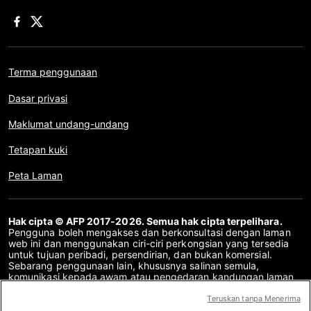
Terma penggunaan
Dasar privasi
Maklumat undang-undang
Tetapan kuki
Peta Laman
Hak cipta © AFP 2017-2026. Semua hak cipta terpelihara.
Pengguna boleh mengakses dan berkonsultasi dengan laman
web ini dan menggunakan ciri-ciri perkongsian yang tersedia
untuk tujuan peribadi, persendirian, dan bukan komersial.
Sebarang penggunaan lain, khususnya salinan semula,
komunikasi kepada awam atau pengedaran kandungan laman
web ini, secara keseluruhan atau sebahagiannya, untuk
sebarang tujuan lain dan/atau dengan cara lain, tanpa
Teruskan tanpa Menerima
perjanjian lesen khusus yang ditandatangani dengan AFP,