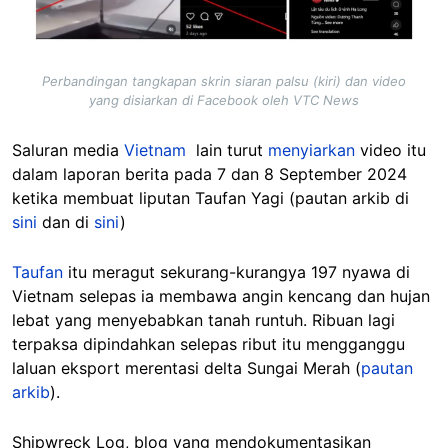
Perbandingan tangkapan skrin siaran palsu (kiri) dan video
yang disiarkan di Facebook oleh VTC News
Saluran media
Vietnam
lain turut
menyiarkan
video itu
dalam laporan berita pada 7 dan 8 September 2024
ketika membuat liputan Taufan Yagi (pautan arkib di
sini
dan di
sini
)
Taufan
itu meragut sekurang-kurangya 197 nyawa di
Vietnam selepas ia membawa angin kencang dan hujan
lebat yang menyebabkan tanah runtuh. Ribuan lagi
terpaksa dipindahkan selepas ribut itu mengganggu
laluan eksport merentasi delta Sungai Merah (
pautan
arkib
).
Shipwreck Log, blog yang mendokumentasikan