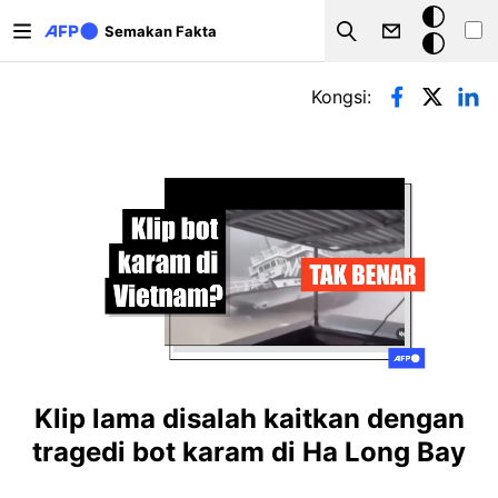
Langkau ke kandungan utama
Mod
Semakan Fakta
Search
gelap
Tab-tab utama
Kongsi:
Klip lama disalah kaitkan dengan
tragedi bot karam di Ha Long Bay