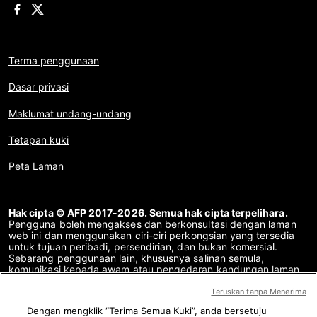
Terma penggunaan
Dasar privasi
Maklumat undang-undang
Tetapan kuki
Peta Laman
Hak cipta © AFP 2017-2026. Semua hak cipta terpelihara.
Pengguna boleh mengakses dan berkonsultasi dengan laman
web ini dan menggunakan ciri-ciri perkongsian yang tersedia
untuk tujuan peribadi, persendirian, dan bukan komersial.
Sebarang penggunaan lain, khususnya salinan semula,
komunikasi kepada awam atau pengedaran kandungan laman
web ini, secara keseluruhan atau sebahagiannya, untuk
sebarang tujuan lain dan/atau dengan cara lain, tanpa
Teruskan tanpa Menerima
perjanjian lesen khusus yang ditandatangani dengan AFP,
Dengan mengklik “Terima Semua Kuki”, anda bersetuju
adalah dilarang sama sekali. Perkara yang digambarkan atau