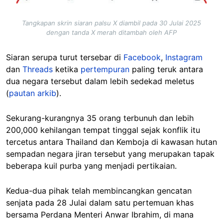
Tangkapan skrin siaran palsu X diambil pada 30 Julai 2025
dengan tanda X merah ditambah oleh AFP
Siaran serupa turut tersebar di
Facebook
,
Instagram
dan
Threads
ketika
pertempuran
paling teruk antara
dua negara tersebut dalam lebih sedekad meletus
(
pautan arkib
).
Sekurang-kurangnya 35 orang terbunuh dan lebih
200,000 kehilangan tempat tinggal sejak konflik itu
tercetus antara Thailand dan Kemboja di kawasan hutan
sempadan negara jiran tersebut yang merupakan tapak
beberapa kuil purba yang menjadi pertikaian.
Kedua-dua pihak telah membincangkan gencatan
senjata pada 28 Julai dalam satu pertemuan khas
bersama Perdana Menteri Anwar Ibrahim, di mana