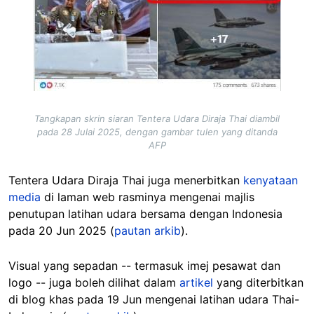
Tangkapan skrin siaran Tentera Udara Diraja Thai diambil
pada 28 Julai 2025, dengan gambar tulen yang ditanda
AFP
Tentera Udara Diraja Thai juga menerbitkan
kenyataan
media
di laman web rasminya mengenai majlis
penutupan latihan udara bersama dengan Indonesia
pada 20 Jun 2025 (
pautan arkib
).
Visual yang sepadan -- termasuk imej pesawat dan
logo -- juga boleh dilihat dalam
artikel
yang diterbitkan
di blog khas pada 19 Jun mengenai latihan udara Thai-