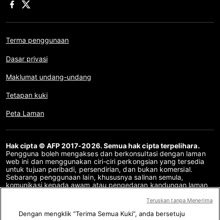
Terma penggunaan
Dasar privasi
Maklumat undang-undang
Tetapan kuki
Peta Laman
Hak cipta © AFP 2017-2026. Semua hak cipta terpelihara.
Pengguna boleh mengakses dan berkonsultasi dengan laman
web ini dan menggunakan ciri-ciri perkongsian yang tersedia
untuk tujuan peribadi, persendirian, dan bukan komersial.
Sebarang penggunaan lain, khususnya salinan semula,
komunikasi kepada awam atau pengedaran kandungan laman
web ini, secara keseluruhan atau sebahagiannya, untuk
sebarang tujuan lain dan/atau dengan cara lain, tanpa
Teruskan tanpa Menerima
perjanjian lesen khusus yang ditandatangani dengan AFP,
Dengan mengklik “Terima Semua Kuki”, anda bersetuju
adalah dilarang sama sekali. Perkara yang digambarkan atau