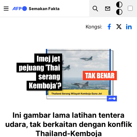
Langkau ke kandungan utama
Mod
Semakan Fakta
Search
gelap
Tab-tab utama
Kongsi:
Ini gambar lama latihan tentera
udara, tak berkaitan dengan konflik
Thailand-Kemboja