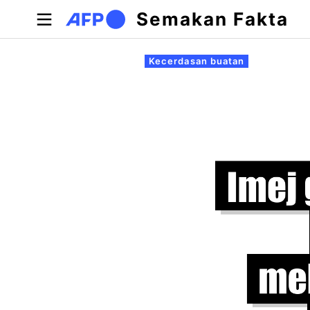
Langkau ke kandungan utama
Semakan Fakta
Tab-tab utama
Kecerdasan buatan