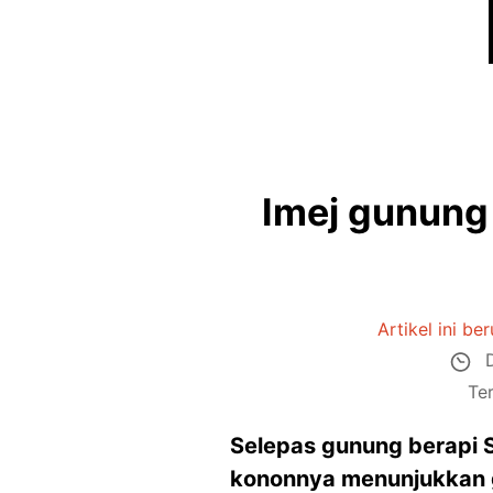
Imej gunung 
Artikel ini be
D
Te
Selepas gunung berapi S
kononnya menunjukkan gu