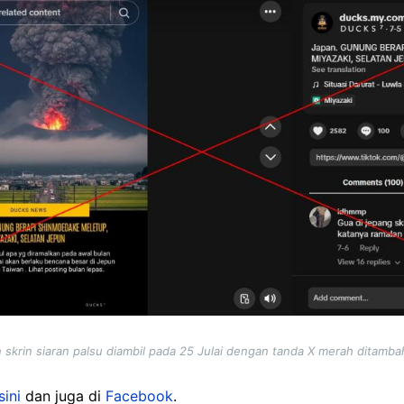
skrin siaran palsu diambil pada 25 Julai dengan tanda X merah ditamb
sini
dan juga di
Facebook
.