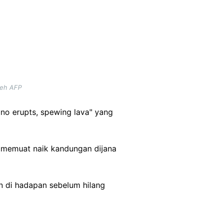
leh AFP
ano erupts, spewing lava" yang
ng memuat naik kandungan dijana
n di hadapan sebelum hilang