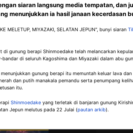
 dengan siaran langsung media tempatan, dan
yang menunjukkan ia hasil janaan kecerdasan b
 MELETUP, MIYAZAKI, SELATAN JEPUN", bunyi siaran
Ti
uat di gunung berapi Shinmoedake telah melancarkan kepul
ar-bandar di seluruh Kagoshima dan Miyazaki dalam abu gun
menunjukkan gunung berapi itu memuntah keluar lava dan a
erah dan putih manakala pemandu serta penumpang keliha
tusan itu.
erapi
Shinmoedake
yang terletak di banjaran gunung Kiris
tan Jepun melutus pada 22 Julai (
pautan arkib
).