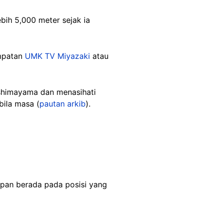
ih 5,000 meter sejak ia
empatan
UMK TV Miyazaki
atau
ishimayama dan menasihati
bila masa (
pautan arkib
).
 depan berada pada posisi yang