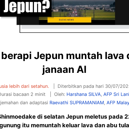
berapi Jepun muntah lava 
janaan AI
rusia lebih dari setahun.
Diterbitkan pada hari 30/07/202
urasi bacaan 2 minit
Oleh:
Harshana SILVA
,
AFP Sri La
rjemahan dan adaptasi
Raevathi SUPRAMANIAM
,
AFP Malay
hinmoedake di selatan Jepun meletus pada 22 
nung itu memuntah keluar lava dan abu tular 