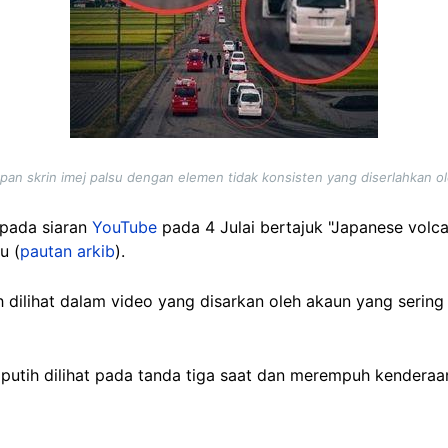
pan skrin imej palsu dengan elemen tidak konsisten yang diserlahkan o
ada siaran
YouTube
pada 4 Julai bertajuk "Japanese volc
u (
pautan arkib
).
leh dilihat dalam video yang disarkan oleh akaun yang seri
putih dilihat pada tanda tiga saat dan merempuh kenderaa