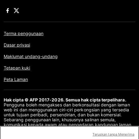
Terma penggunaan
Dasar privasi
Maklumat undang-undang
Tetapan kuki
Peta Laman
Hak cipta © AFP 2017-2026. Semua hak cipta terpelihara.
Pengguna boleh mengakses dan berkonsultasi dengan laman
web ini dan menggunakan ciri-ciri perkongsian yang tersedia
untuk tujuan peribadi, persendirian, dan bukan komersial.
Sebarang penggunaan lain, khususnya salinan semula,
komunikasi kepada awam atau pengedaran kandungan laman
web ini, secara keseluruhan atau sebahagiannya, untuk
sebarang tujuan lain dan/atau dengan cara lain, tanpa
Teruskan tanpa Menerima