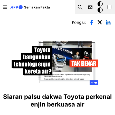
Langkau ke kandungan utama
Mod
Semakan Fakta
Search
gelap
Tab-tab utama
Kongsi:
Siaran palsu dakwa Toyota perkenal
enjin berkuasa air