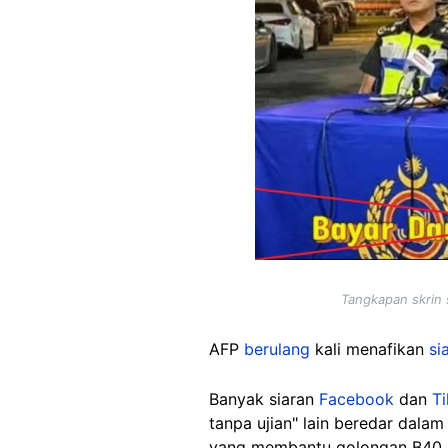
Tangkapan skrin 
AFP
berulang
kali menafikan
si
Banyak siaran
Facebook
dan
T
tanpa ujian" lain beredar dala
yang membantu golongan B40 m