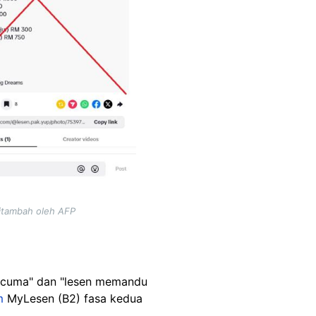
ditambah oleh AFP
rcuma" dan "lesen memandu
m
MyLesen (B2) fasa kedua