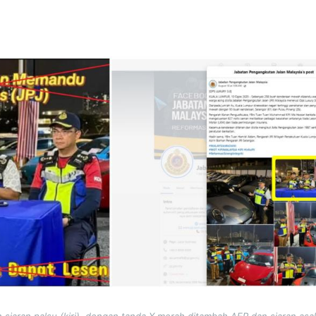
 siaran palsu (kiri), dengan tanda X merah ditambah AFP dan siaran asa