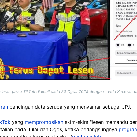
siaran palsu TikTok diambil pada 20 Ogos 2025 dengan tanda X merah 
aran
pancingan data serupa yang menyamar sebagai JPJ.
ikTok
yang
mempromosikan
skim-skim "lesen memandu pe
m talian pada Julai dan Ogos, ketika berlangsungnya
progra
endapatkan lesen motosikal (
pautan arkib
).