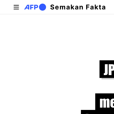
Langkau ke kandungan utama
Semakan Fakta
Tab-tab utama