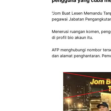
pengguna yang cuba men
"Jom Buat Lesen Memandu Tanpa
pegawai Jabatan Pengangkutan 
Menerusi ruangan komen, pengg
di profil bio akaun itu.
AFP menghubungi nombor terse
dan alamat penghantaran. Pemo
Image