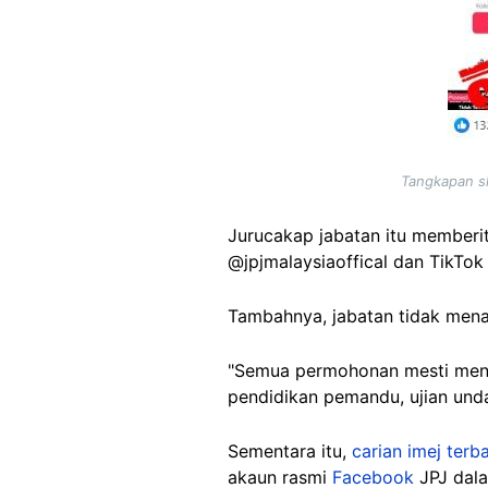
Tangkapan s
Jurucakap jabatan itu memberit
@jpjmalaysiaoffical dan TikTok
Tambahnya, jabatan tidak men
"Semua permohonan mesti mengi
pendidikan pemandu, ujian undan
Sementara itu,
carian imej terba
akaun rasmi
Facebook
JPJ dala