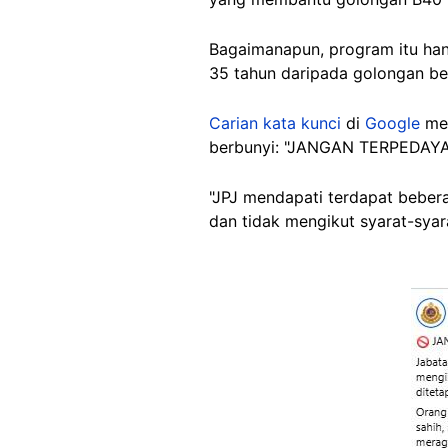
Bagaimanapun, program itu hany
35 tahun daripada golongan be
Carian kata kunci
di
Google
mem
berbunyi: "JANGAN TERPEDA
"JPJ mendapati terdapat bebe
dan tidak mengikut syarat-syara
Image