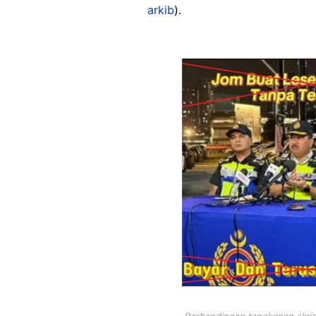
arkib
).
Image
Perbandingan tangkapan skrin