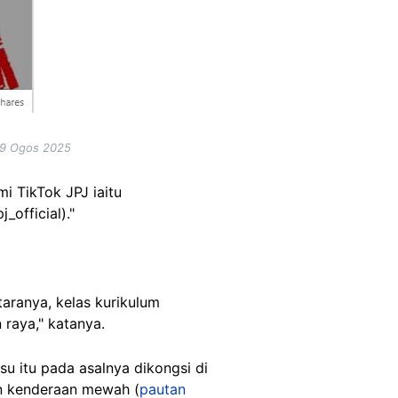
19 Ogos 2025
i TikTok JPJ iaitu
official)."
aranya, kelas kurikulum
n raya," katanya.
u itu pada asalnya dikongsi di
n kenderaan mewah (
pautan