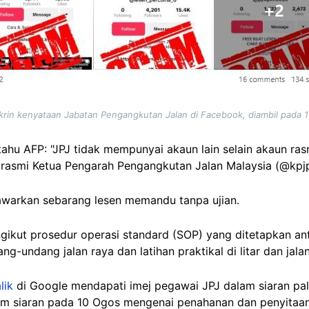
krin kenyataan Jabatan Pengangkutan Jalan di Facebook, diambil pada 
ahu AFP: "JPJ tidak mempunyai akaun lain selain akaun rasm
 rasmi Ketua Pengarah Pengangkutan Jalan Malaysia (@kpjpj_
awarkan sebarang lesen memandu tanpa ujian.
kut prosedur operasi standard (SOP) yang ditetapkan ant
g-undang jalan raya dan latihan praktikal di litar dan jala
lik
di Google mendapati imej pegawai JPJ dalam siaran pals
m siaran pada 10 Ogos mengenai penahanan dan penyitaa