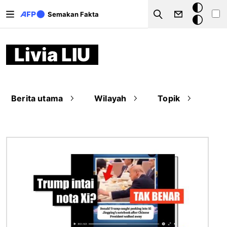
Langkau ke kandungan utama
Mod
Semakan Fakta
Search
gelap
Livia LIU
Berita utama
Wilayah
Topik
Imej