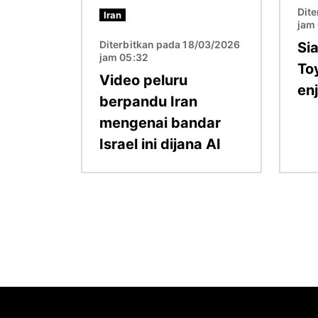
Dit
Iran
jam
Diterbitkan pada 18/03/2026
Si
jam 05:32
To
Video peluru
enj
berpandu Iran
mengenai bandar
Israel ini dijana AI