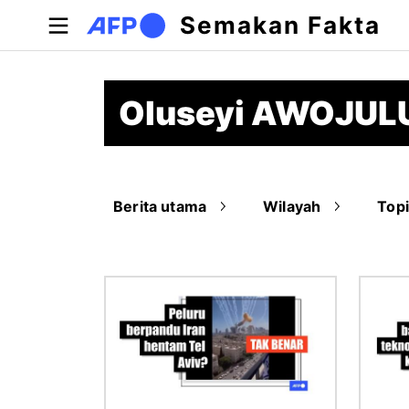
Langkau ke kandungan utama
Semakan Fakta
Oluseyi AWOJUL
Berita utama
Wilayah
Top
Imej
Imej