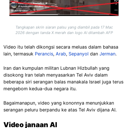
Tangkapan skrin siaran palsu yang diambil pada 17 Mac
2026 dengan tanda X merah dan logo AI ditambah AFP
Video itu telah dikongsi secara meluas dalam bahasa
lain, termasuk
Perancis
,
Arab
,
Sepanyol
dan
Jerman
.
Iran dan kumpulan militan Lubnan Hizbullah yang
disokong Iran telah menyasarkan Tel Aviv dalam
beberapa siri serangan balas manakala Israel juga terus
mengebom kedua-dua negara itu.
Bagaimanapun, video yang kononnya menunjukkan
serangan peluru berpandu ke atas Tel Aviv dijana AI.
Video janaan AI