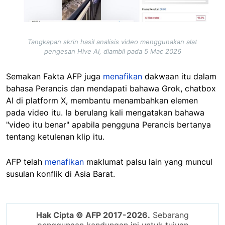
Tangkapan skrin hasil analisis video menggunakan alat
pengesan Hive AI, diambil pada 5 Mac 2026
Semakan Fakta AFP juga
menafikan
dakwaan itu dalam
bahasa Perancis dan mendapati bahawa Grok, chatbox
AI di platform X, membantu menambahkan elemen
pada video itu. Ia berulang kali mengatakan bahawa
"video itu benar" apabila pengguna Perancis bertanya
tentang ketulenan klip itu.
AFP telah
menafikan
maklumat palsu lain yang muncul
susulan konflik di Asia Barat.
Hak Cipta © AFP 2017-2026.
Sebarang
penggunaan kandungan ini untuk tujuan