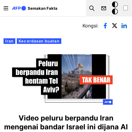
Langkau ke kandungan utama
Mod
Semakan Fakta
Search
gelap
Tab-tab utama
Kongsi:
Iran
Kecerdasan buatan
Video peluru berpandu Iran
mengenai bandar Israel ini dijana AI