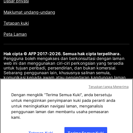
Dasar privasi
Maklumat undang-undang
Tetapan kuki
Peta Laman
Hak cipta © AFP 2017-2026. Semua hak cipta terpelihara.
Pengguna boleh mengakses dan berkonsultasi dengan laman
web ini dan menggunakan ciri-ciri perkongsian yang tersedia
untuk tujuan peribadi, persendirian, dan bukan komersial.
Sebarang penggunaan lain, khususnya salinan semula,
komunikasi kepada awam atau pengedaran kandungan laman
web ini, secara keseluruhan atau sebahagiannya, untuk
sebarang tujuan lain dan/atau dengan cara lain, tanpa
Teruskan tanpa Menerima
perjanjian lesen khusus yang ditandatangani dengan AFP,
Dengan mengklik “Terima Semua Kuki”, anda bersetuju
adalah dilarang sama sekali. Perkara yang digambarkan atau
untuk mengizinkan penyimpanan kuki pada peranti anda
disertakan melalui pautan dalam kandungan Semakan Fakta
disediakan sebanyak yang diperlukan untuk pemahaman yang
untuk meningkatkan navigasi laman, menganalisis
betul mengenai pengesahan maklumat yang berkenaan. AFP
penggunaan laman dan membantu usaha pemasaran
belum memperoleh sebarang hak dari para pengarang atau
kami.
pemilik hak cipta kandungan pihak ketiga ini dan tidak akan
bertanggungjawab dalam hal ini. AFP dan logonya adalah tanda
dagangan berdaftar.