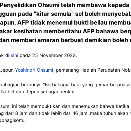
Penyelidikan Ohsumi telah membawa kepad
guan pada "kitar semula" sel boleh menyebab
apun, AFP tidak menemui bukti beliau membu
pakar kesihatan memberitahu AFP bahawa ber
an memberi amaran berbuat demikian boleh
ok di
sini
pada 25 November 2022.
s Jepun
Yoshinori Ohsumi
, pemenang Hadiah Perubatan Nobe
ebahagian berbunyi: "Berbahagia bagi yang gemar berpuasa
obel dari Jepun sebagai berikut : ...
hsumi ini telah membuktikan dan menemukan bahwa ketika
g dari 8 jam dan tidak lebih dari 16 jam, maka tubuh akan
ophagisom...