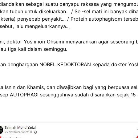
diandaikan sebagai suatu penyapu raksasa yang mengumpul
tubuh untuk dikeluarkan... / Sel-sel mati ini banyak dihas
akteria) penyebab penyakit... / Protein autophagisom ters
ebut, lalu mengeluarkannya...
 ini, doktor Yoshinori Ohsumi menyarankan agar seseorang b
au tiga kali dalam seminggu.
gkan penghargaan NOBEL KEDOKTORAN kepada dokter Yoshin
a Isnin dan Khamis, dan diwajibkan bagi yang berpuasa sel
sep AUTOPHAGI sesungguhnya sudah disarankan sejak 15 ab