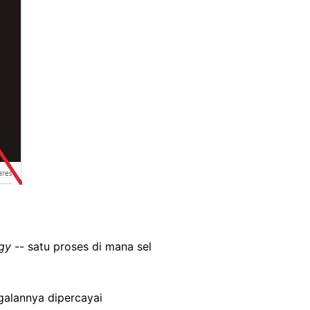
gy
-- satu proses di mana sel
agalannya dipercayai