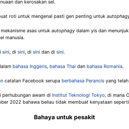
nuaan dan kerosakan sel.
at roti untuk mengenal pasti gen penting untuk
autophag
 mekanisme asas untuk
autophagy
dalam yis dan menunjuk
el manusia.
di
sini
, di
sini
, di
sini
dan di
sini
.
 dalam
bahasa Inggeris
,
bahasa Thai
dan
bahasa Romania
.
an
catatan Facebook serupa
berbahasa Perancis
yang telah 
ai perhubungan awam di
Institut Teknologi Tokyo
, di mana 
er 2022 bahawa beliau tidak membuat kenyataan seperti 
Bahaya untuk pesakit