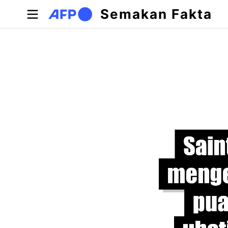
Langkau ke kandungan utama
Semakan Fakta
Tab-tab utama