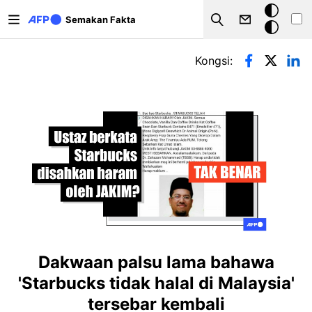
Langkau ke kandungan utama
Mod
Semakan Fakta
Search
gelap
Tab-tab utama
Kongsi:
Dakwaan palsu lama bahawa
'Starbucks tidak halal di Malaysia'
tersebar kembali