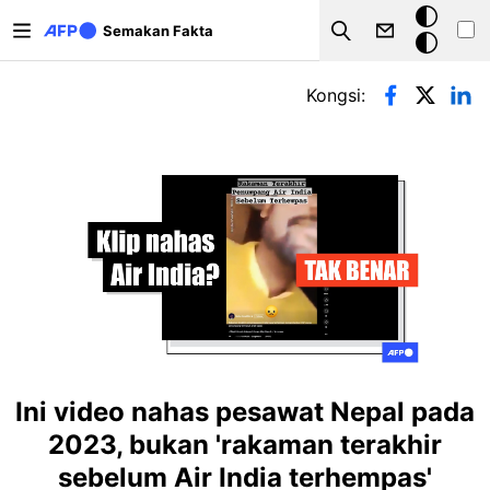
Langkau ke kandungan utama
Mod
Semakan Fakta
Search
gelap
Tab-tab utama
Kongsi:
Ini video nahas pesawat Nepal pada
2023, bukan 'rakaman terakhir
sebelum Air India terhempas'