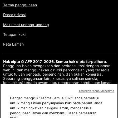
Terma penggunaan
Dasar privasi
Maklumat undang-undang
Tetapan kuki
Peta Laman
Hak cipta © AFP 2017-2026. Semua hak cipta terpelihara.
Pengguna boleh mengakses dan berkonsultasi dengan laman
web ini dan menggunakan ciri-ciri perkongsian yang tersedia
untuk tujuan peribadi, persendirian, dan bukan komersial.
Sebarang penggunaan lain, khususnya salinan semula,
komunikasi kepada awam atau pengedaran kandungan laman
web ini, secara keseluruhan atau sebahagiannya, untuk
sebarang tujuan lain dan/atau dengan cara lain, tanpa
Teruskan tanpa Menerima
perjanjian lesen khusus yang ditandatangani dengan AFP,
Dengan mengklik “Terima Semua Kuki”, anda bersetuju
adalah dilarang sama sekali. Perkara yang digambarkan atau
untuk mengizinkan penyimpanan kuki pada peranti anda
disertakan melalui pautan dalam kandungan Semakan Fakta
disediakan sebanyak yang diperlukan untuk pemahaman yang
untuk meningkatkan navigasi laman, menganalisis
betul mengenai pengesahan maklumat yang berkenaan. AFP
penggunaan laman dan membantu usaha pemasaran
belum memperoleh sebarang hak dari para pengarang atau