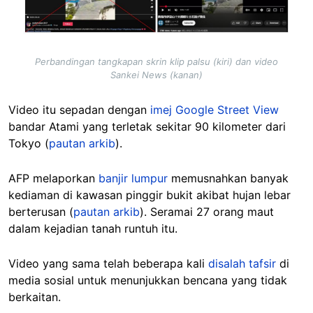
Perbandingan tangkapan skrin klip palsu (kiri) dan video
Sankei News (kanan)
Video itu sepadan dengan
imej Google Street View
bandar Atami yang terletak sekitar 90 kilometer dari
Tokyo (
pautan arkib
).
AFP melaporkan
banjir lumpur
memusnahkan banyak
kediaman di kawasan pinggir bukit akibat hujan lebar
berterusan (
pautan arkib
). Seramai 27 orang maut
dalam kejadian tanah runtuh itu.
Video yang sama telah beberapa kali
disalah tafsir
di
media sosial untuk menunjukkan bencana yang tidak
berkaitan.