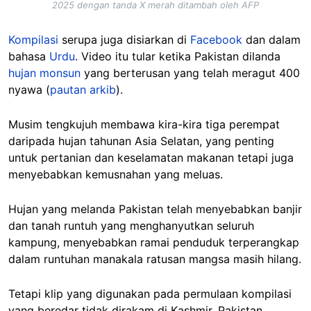
2025 dengan tanda X merah ditambah oleh AFP
Kompilasi
serupa juga disiarkan di
Facebook
dan dalam
bahasa
Urdu
. Video itu tular ketika Pakistan dilanda
hujan monsun
yang berterusan yang telah meragut 400
nyawa (
pautan arkib
).
Musim tengkujuh membawa kira-kira tiga perempat
daripada hujan tahunan Asia Selatan, yang penting
untuk pertanian dan keselamatan makanan tetapi juga
menyebabkan kemusnahan yang meluas.
Hujan yang melanda Pakistan telah menyebabkan banjir
dan tanah runtuh yang menghanyutkan seluruh
kampung, menyebabkan ramai penduduk terperangkap
dalam runtuhan manakala ratusan mangsa masih hilang.
Tetapi klip yang digunakan pada permulaan kompilasi
yang beredar tidak dirakam di Kashmir, Pakistan.