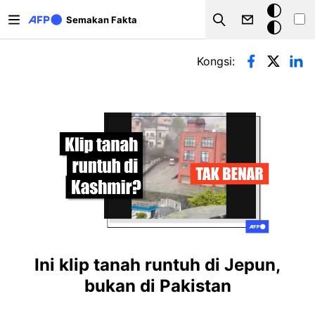
Langkau ke kandungan utama
Mod
Semakan Fakta
Search
gelap
Tab-tab utama
Kongsi:
Ini klip tanah runtuh di Jepun,
bukan di Pakistan