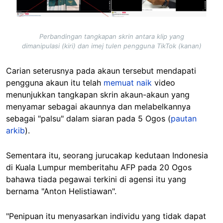
Perbandingan tangkapan skrin antara klip yang
dimanipulasi (kiri) dan imej tulen pengguna TikTok (kanan)
Carian seterusnya pada akaun tersebut mendapati
pengguna akaun itu telah
memuat naik
video
menunjukkan tangkapan skrin akaun-akaun yang
menyamar sebagai akaunnya dan melabelkannya
sebagai "palsu" dalam siaran pada 5 Ogos (
pautan
arkib
).
Sementara itu, seorang jurucakap kedutaan Indonesia
di Kuala Lumpur memberitahu AFP pada 20 Ogos
bahawa tiada pegawai terkini di agensi itu yang
bernama "Anton Helistiawan".
"Penipuan itu menyasarkan individu yang tidak dapat