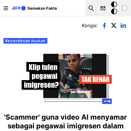
Langkau ke kandungan utama
Mod
Semakan Fakta
Search
gelap
Tab-tab utama
Kongsi:
Kecerdasan buatan
'Scammer' guna video AI menyamar
sebagai pegawai imigresen dalam