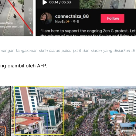
dingan tangakapan skrin siaran palsu (kiri) dan siaran yang disiarkan di
ng diambil oleh AFP.