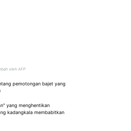
ambah oleh AFP
entang pemotongan bajet yang
)
an" yang menghentikan
yang kadangkala membabitkan