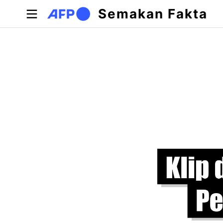
Langkau ke kandungan utama
Semakan Fakta
Tab-tab utama