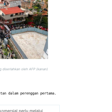
ng diserlahkan oleh AFP (kanan)
atan dalam perenggan pertama.
omersial perlu melalui