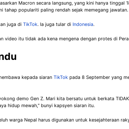
sarkan Macron secara langsung, yang kini hanya tinggal 
 tahap populariti paling rendah sejak memegang jawatan
an juga di
TikTok
. Ia juga tular di
Indonesia
.
an video itu tidak ada kena mengena dengan protes di Pera
andu
e membawa kepada siaran
TikTok
pada 8 September yang me
nyokong demo Gen Z. Mari kita bersatu untuk berkata TID
aya hidup mewah," bunyi kapsyen siaran itu.
k peluh warga Nepal harus digunakan untuk kesejahteraan ra