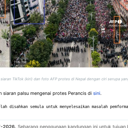
iaran TikTok (kiri) dan foto AFP protes di Nepal dengan ciri serupa ya
n siaran palsu mengenai protes Perancis di
sini
.
elah disahkan semula untuk menyelesaikan masalah pemform
7-2026.
Sebarang penggunaan kandungan ini untuk tujuan k