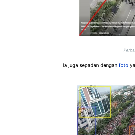
Perban
Ia juga sepadan dengan
foto
ya
Image