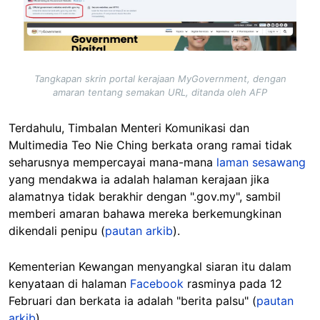
Image
Tangkapan skrin portal kerajaan MyGovernment, dengan
amaran tentang semakan URL, ditanda oleh AFP
Terdahulu, Timbalan Menteri Komunikasi dan
Multimedia Teo Nie Ching berkata orang ramai tidak
seharusnya mempercayai mana-mana
laman sesawang
yang mendakwa ia adalah halaman kerajaan jika
alamatnya tidak berakhir dengan ".gov.my", sambil
memberi amaran bahawa mereka berkemungkinan
dikendali penipu (
pautan arkib
).
Kementerian Kewangan menyangkal siaran itu dalam
kenyataan di halaman
Facebook
rasminya pada 12
Februari dan berkata ia adalah "berita palsu" (
pautan
arkib
).