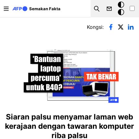
Langkau ke kandungan utama
Mod
Semakan Fakta
Search
gelap
Tab-tab utama
Kongsi:
Siaran palsu menyamar laman web
kerajaan dengan tawaran komputer
riba palsu