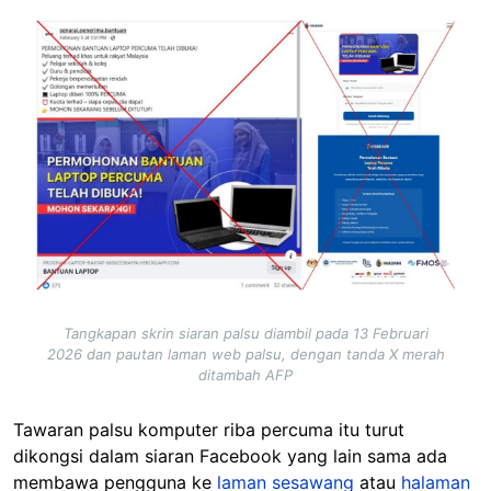
Image
Tangkapan skrin siaran palsu diambil pada 13 Februari
2026 dan pautan laman web palsu, dengan tanda X merah
ditambah AFP
Tawaran palsu komputer riba percuma itu turut
dikongsi dalam siaran Facebook yang lain sama ada
membawa pengguna ke
laman sesawang
atau
halaman