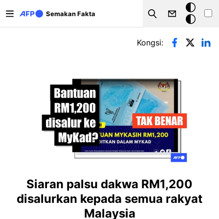
Langkau ke kandungan utama
Mod
Semakan Fakta
Search
gelap
Tab-tab utama
Kongsi:
Siaran palsu dakwa RM1,200
disalurkan kepada semua rakyat
Malaysia