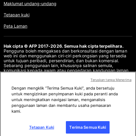
Maklumat undang-undang
Tetapan kuki
Peta Laman
Hak cipta © AFP 2017-2026. Semua hak cipta terpelihara.
Pengguna boleh mengakses dan berkonsultasi dengan laman
web ini dan menggunakan ciri-ciri perkongsian yang tersedia
untuk tujuan peribadi, persendirian, dan bukan komersial.
Sebarang penggunaan lain, khususnya salinan semula,
komunikasi kepada awam atau pengedaran kandungan laman
web ini, secara keseluruhan atau sebahagiannya, untuk
sebarang tujuan lain dan/atau dengan cara lain, tanpa
Teruskan tanpa Menerima
perjanjian lesen khusus yang ditandatangani dengan AFP,
Dengan mengklik “Terima Semua Kuki”, anda bersetuju
adalah dilarang sama sekali. Perkara yang digambarkan atau
untuk mengizinkan penyimpanan kuki pada peranti anda
disertakan melalui pautan dalam kandungan Semakan Fakta
disediakan sebanyak yang diperlukan untuk pemahaman yang
untuk meningkatkan navigasi laman, menganalisis
betul mengenai pengesahan maklumat yang berkenaan. AFP
penggunaan laman dan membantu usaha pemasaran
belum memperoleh sebarang hak dari para pengarang atau
kami.
pemilik hak cipta kandungan pihak ketiga ini dan tidak akan
bertanggungjawab dalam hal ini. AFP dan logonya adalah tanda
dagangan berdaftar.
Tetapan Kuki
Terima Semua Kuki