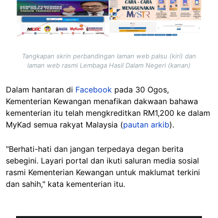
Image
Tangkapan skrin perbandingan laman web palsu (kiri) dan
laman web rasmi Lembaga Hasil Dalam Negeri (kanan)
Dalam hantaran di
Facebook
pada 30 Ogos,
Kementerian Kewangan menafikan dakwaan bahawa
kementerian itu telah mengkreditkan RM1,200 ke dalam
MyKad semua rakyat Malaysia (
pautan arkib
).
"Berhati-hati dan jangan terpedaya degan berita
sebegini. Layari portal dan ikuti saluran media sosial
rasmi Kementerian Kewangan untuk maklumat terkini
dan sahih," kata kementerian itu.