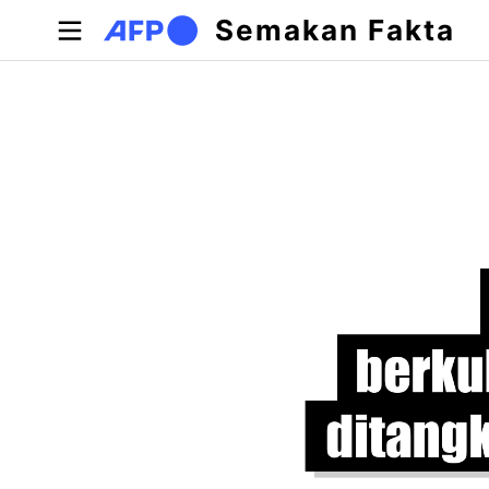
Langkau ke kandungan utama
Semakan Fakta
Tab-tab utama