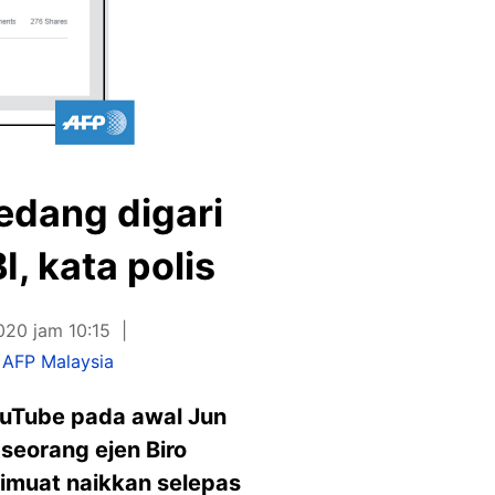
edang digari
, kata polis
020 jam 10:15
,
AFP Malaysia
YouTube pada awal Jun
eorang ejen Biro
dimuat naikkan selepas