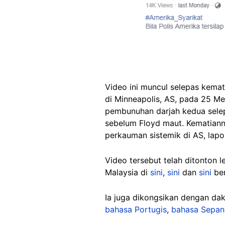
Video ini muncul selepas kemati
di Minneapolis, AS, pada 25 Me
pembunuhan darjah kedua selep
sebelum Floyd maut. Kematiann
perkauman sistemik di AS, lap
Video tersebut telah ditonton 
Malaysia di
sini
,
sini
dan
sini
be
Ia juga dikongsikan dengan d
bahasa Portugis
,
bahasa Sepan