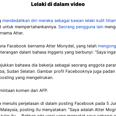
Lelaki di dalam video
ng
mendedahkan diri mereka sebagai kawan lelaki kulit hitam
ut untuk mempertahankannya.
Seorang pengguna lain
mengen
rnama Atter.
na Facebook bernama Atter Monydel, yang telah
mengongs
angan dalam bahasa Inggeris yang berbunyi: “Saya ingat (ke
jukkan bahawa dia bekerja sebagai seorang anggota param
ba, Sudan Selatan. Gambar profil Facebooknya juga padan 
 posting yang mengelirukan.
mintaan komen dari AFP.
 menulis penjelasan di dalam posting Facebook pada 5 J
 Malaysia, posting itu menyatakan: “Saya adalah Atter Mogn
 tular itu ... Bahkan ada versi yang mencatat saya sebagai e