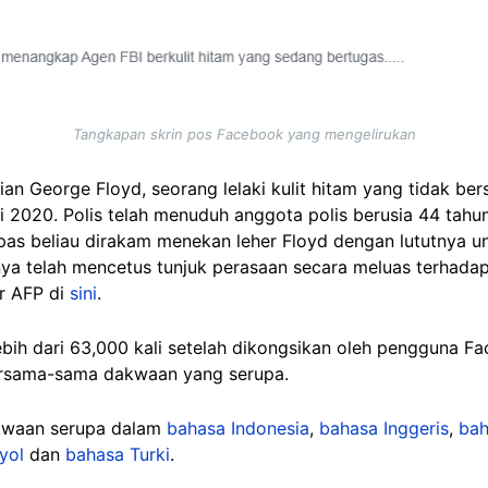
Tangkapan skrin pos Facebook yang mengelirukan
an George Floyd, seorang lelaki kulit hitam yang tidak bers
i 2020. Polis telah menuduh anggota polis berusia 44 tahu
as beliau dirakam menekan leher Floyd dengan lututnya un
ya telah mencetus tunjuk perasaan secara meluas terhada
or AFP di
sini
.
lebih dari 63,000 kali setelah dikongsikan oleh pengguna F
rsama-sama dakwaan yang serupa.
akwaan serupa dalam
bahasa Indonesia
,
bahasa Inggeris
,
bah
yol
dan
bahasa Turki
.