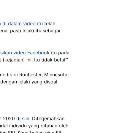
 di dalam video itu
telah
al pasti lelaki itu sebagai
ikan video Facebook itu
pada
jadian) ini. Itu tidak betul.”
edik di Rochester, Minnesota,
dengan lelaki yang disoal
un 2020 di
sini
. Diterjemahkan
dal individu yang ditahan oleh
jen FBI. Saya bukan ejen FBI