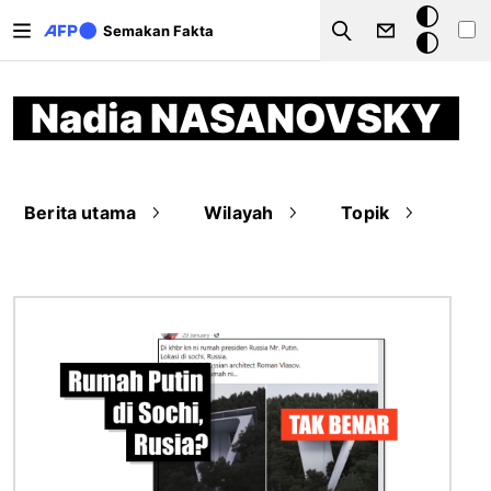
Langkau ke kandungan utama
Mod
Semakan Fakta
Search
gelap
Nadia NASANOVSKY
Berita utama
Wilayah
Topik
Imej