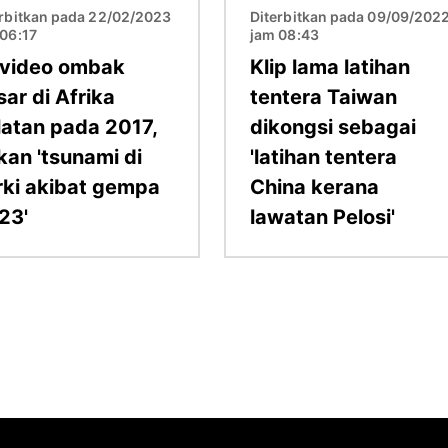
erbitkan pada 22/02/2023
Diterbitkan pada 09/09/202
 06:17
jam 08:43
i video ombak
Klip lama latihan
ar di Afrika
tentera Taiwan
latan pada 2017,
dikongsi sebagai
kan 'tsunami di
'latihan tentera
rki akibat gempa
China kerana
23'
lawatan Pelosi'