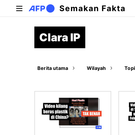
Langkau ke kandungan utama
Semakan Fakta
Clara IP
Berita utama
Wilayah
Top
Imej
Imej