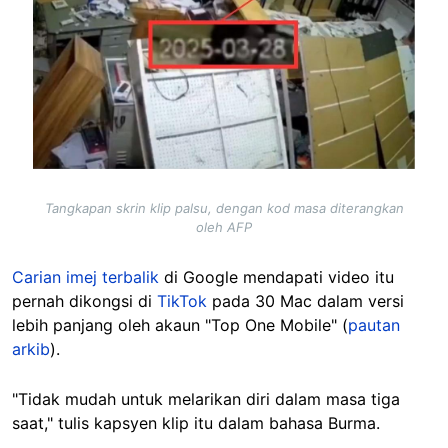
Tangkapan skrin klip palsu, dengan kod masa diterangkan
oleh AFP
Carian imej terbalik
di Google mendapati video itu
pernah dikongsi di
TikTok
pada 30 Mac dalam versi
lebih panjang oleh akaun "Top One Mobile" (
pautan
arkib
).
"Tidak mudah untuk melarikan diri dalam masa tiga
saat," tulis kapsyen klip itu dalam bahasa Burma.