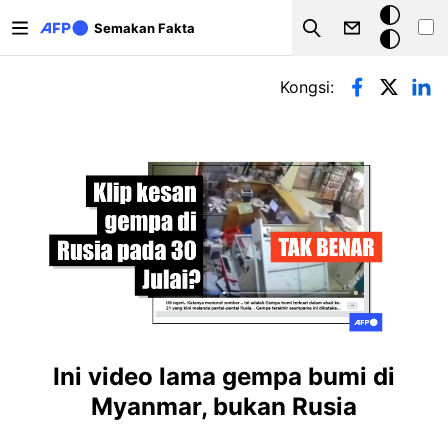
Langkau ke kandungan utama
Mod
Semakan Fakta
Search
gelap
Tab-tab utama
Kongsi:
Ini video lama gempa bumi di
Myanmar, bukan Rusia