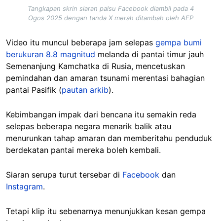
Tangkapan skrin siaran palsu Facebook diambil pada 4
Ogos 2025 dengan tanda X merah ditambah oleh AFP
Video itu muncul beberapa jam selepas
gempa bumi
berukuran 8.8 magnitud
melanda di pantai timur jauh
Semenanjung Kamchatka di Rusia, mencetuskan
pemindahan dan amaran tsunami merentasi bahagian
pantai Pasifik (
pautan arkib
).
Kebimbangan impak dari bencana itu semakin reda
selepas beberapa negara menarik balik atau
menurunkan tahap amaran dan memberitahu penduduk
berdekatan pantai mereka boleh kembali.
Siaran serupa turut tersebar di
Facebook
dan
Instagram
.
Tetapi klip itu sebenarnya menunjukkan kesan gempa