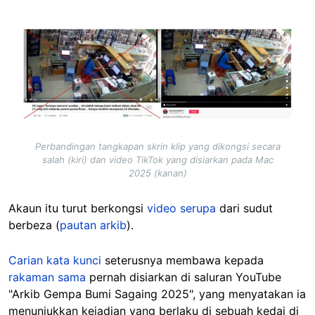
Image
Perbandingan tangkapan skrin klip yang dikongsi secara
salah (kiri) dan video TikTok yang disiarkan pada Mac
2025 (kanan)
Akaun itu turut berkongsi
video serupa
dari sudut
berbeza (
pautan arkib
).
Carian kata kunci
seterusnya membawa kepada
rakaman sama
pernah disiarkan di saluran YouTube
"Arkib Gempa Bumi Sagaing 2025", yang menyatakan ia
menunjukkan kejadian yang berlaku di sebuah kedai di