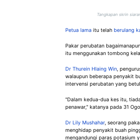
Tangkapan skrin siar
Petua lama
itu telah
berulang ka
Pakar perubatan bagaimanapun 
itu menggunakan tombong kel
Dr Thurein Hlaing Win
, pengur
walaupun beberapa penyakit bu
intervensi perubatan yang betu
"Dalam kedua-dua kes itu, tiad
penawar," katanya pada 31 Ogo
Dr Lily Mushahar
, seorang paka
menghidap penyakit buah pingg
mengandungi paras potasium ya