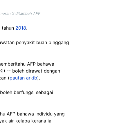
 merah X ditambah AFP
k tahun
2018
.
rawatan penyakit buah pinggang
 memberitahu AFP bahawa
I) -- boleh dirawat dengan
kan (
pautan arkib
).
 boleh berfungsi sebagai
ahu AFP bahawa individu yang
k air kelapa kerana ia