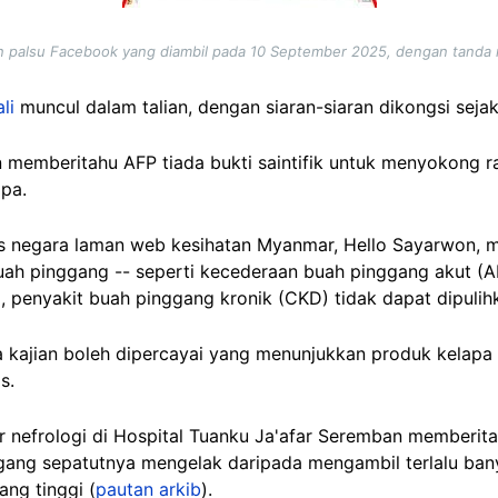
an palsu Facebook yang diambil pada 10 September 2025, dengan tanda
li
muncul dalam talian, dengan siaran-siaran dikongsi seja
memberitahu AFP tiada bukti saintifik untuk menyokong 
apa.
us negara laman web kesihatan Myanmar, Hello Sayarwon,
ah pinggang -- seperti kecederaan buah pinggang akut (AK
l, penyakit buah pinggang kronik (CKD) tidak dapat dipulih
a kajian boleh dipercayai yang menunjukkan produk kelapa
s.
r nefrologi di Hospital Tuanku Ja'afar Seremban memberit
ang sepatutnya mengelak daripada mengambil terlalu banya
ng tinggi (
pautan arkib
).