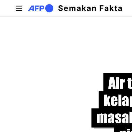
Langkau ke kandungan utama
Semakan Fakta
Tab-tab utama