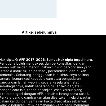
Artikel sebelumnya
Hak cipta © AFP 2017-2026. Semua hak cipta terpelihara.
Pengguna boleh mengakses dan berkonsultasi dengan
laman web ini dan menggunakan ciri-ciri perkongsian yang
tersedia untuk tujuan peribadi, persendirian, dan bukan
komersial. Sebarang penggunaan lain, khususnya salinan
semula, komunikasi kepada awam atau pengedaran
kandungan laman web ini, secara keseluruhan atau
sebahagiannya, untuk sebarang tujuan lain dan/atau
dengan cara lain, tanpa perjanjian lesen khusus yang
ditandatangani dengan AFP, adalah dilarang sama sekali.
Perkara yang digambarkan atau disertakan melalui pautan
dalam kandungan Semakan Fakta disediakan sebanyak
yang diperlukan untuk pemahaman yang betul mengenai