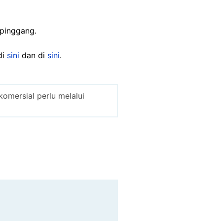
pinggang.
di
sini
dan di
sini
.
omersial perlu melalui