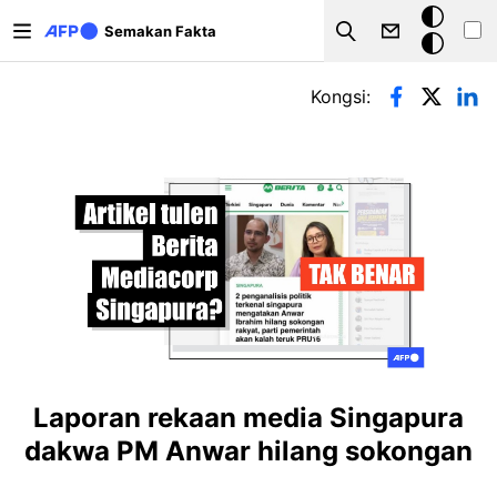
Langkau ke kandungan utama
Mod
Semakan Fakta
Search
gelap
Tab-tab utama
Kongsi:
Laporan rekaan media Singapura
dakwa PM Anwar hilang sokongan