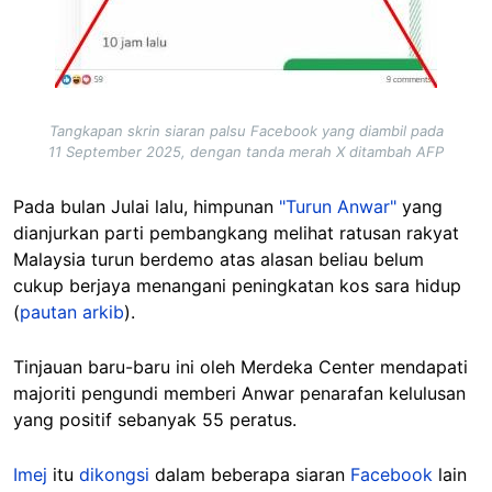
Tangkapan skrin siaran palsu Facebook yang diambil pada
11 September 2025, dengan tanda merah X ditambah AFP
Pada bulan Julai lalu, himpunan
"Turun Anwar"
yang
dianjurkan parti pembangkang melihat ratusan rakyat
Malaysia turun berdemo atas alasan beliau belum
cukup berjaya menangani peningkatan kos sara hidup
(
pautan arkib
).
Tinjauan baru-baru ini oleh Merdeka Center mendapati
majoriti pengundi memberi Anwar penarafan kelulusan
yang positif sebanyak 55 peratus.
Imej
itu
dikongsi
dalam beberapa siaran
Facebook
lain