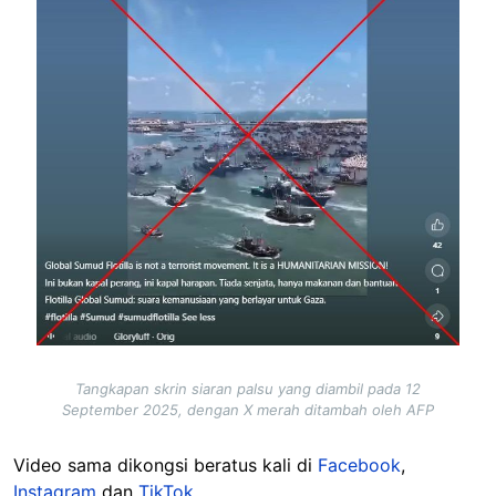
Tangkapan skrin siaran palsu yang diambil pada 12
September 2025, dengan X merah ditambah oleh AFP
Video sama dikongsi beratus kali di
Facebook
,
Instagram
dan
TikTok.