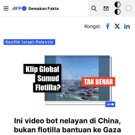
Langkau ke kandungan utama
Mod
Semakan Fakta
Search
gelap
Tab-tab utama
Kongsi:
Konflik Israel-Palestin
Ini video bot nelayan di China,
bukan flotilla bantuan ke Gaza