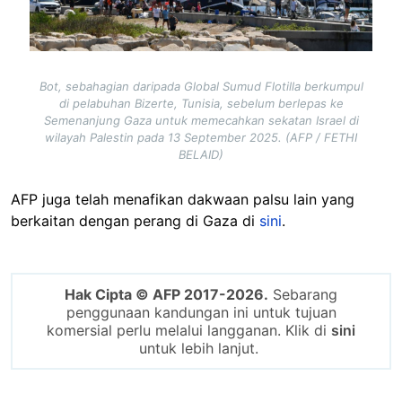
Bot, sebahagian daripada Global Sumud Flotilla berkumpul
di pelabuhan Bizerte, Tunisia, sebelum berlepas ke
Semenanjung Gaza untuk memecahkan sekatan Israel di
wilayah Palestin pada 13 September 2025. (AFP / FETHI
BELAID)
AFP juga telah menafikan dakwaan palsu lain yang
berkaitan dengan perang di Gaza di
sini
.
Hak Cipta © AFP 2017-2026.
Sebarang
penggunaan kandungan ini untuk tujuan
komersial perlu melalui langganan. Klik di
sini
untuk lebih lanjut.