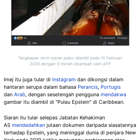
Tangkapan skrin siaran palsu diambil pada 10 Februari
2026 dengan X merah ditambah oleh AFP
Imej itu juga tular di
Instagram
dan dikongsi dalam
hantaran serupa dalam bahasa
Perancis
,
Portugis
dan
Arab
, dengan sesetengah pengguna
mendakwa
gambar itu diambil di "Pulau Epstein" di Caribbean.
Siaran itu tular selepas Jabatan Kehakiman
AS
mendedahkan
jutaan dokumen daripada siasatannya
terhadap Epstein, yang meninggal dunia di penjara New