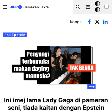
Langkau ke kandungan utama
Mod
Semakan Fakta
Search
gelap
Tab-tab utama
Kongsi:
Fail Epstein
Ini imej lama Lady Gaga di pameran
seni, tiada kaitan dengan Epstein