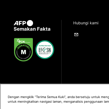
Hubungi kami
Semakan Fakta
Dengan mengklik “Terima Semua Kuki”, anda bersetuju untuk meng
untuk meningkatkan navigasi laman, menganalisis penggunaan l