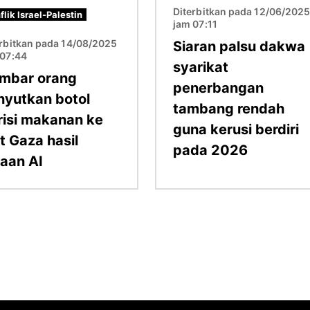
Diterbitkan pada 12/06/202
flik Israel-Palestin
jam 07:11
erbitkan pada 14/08/2025
Siaran palsu dakwa
 07:44
syarikat
mbar orang
penerbangan
nyutkan botol
tambang rendah
risi makanan ke
guna kerusi berdiri
t Gaza hasil
pada 2026
naan AI