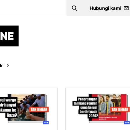
Hubungi kami
Search
INE
ik
Imej