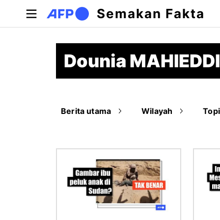
Langkau ke kandungan utama
Semakan Fakta
Dounia MAHIEDD
Berita utama
Wilayah
Top
Imej
Imej