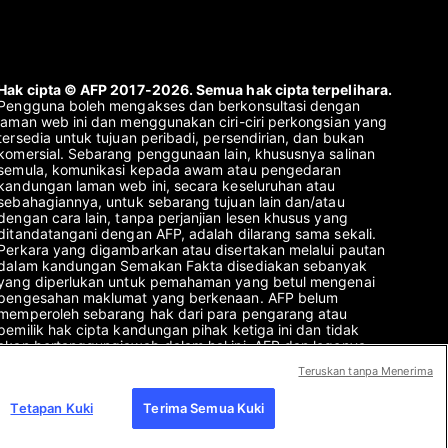
Hak cipta © AFP 2017-2026. Semua hak cipta terpelihara.
Pengguna boleh mengakses dan berkonsultasi dengan
laman web ini dan menggunakan ciri-ciri perkongsian yang
tersedia untuk tujuan peribadi, persendirian, dan bukan
komersial. Sebarang penggunaan lain, khususnya salinan
semula, komunikasi kepada awam atau pengedaran
kandungan laman web ini, secara keseluruhan atau
sebahagiannya, untuk sebarang tujuan lain dan/atau
dengan cara lain, tanpa perjanjian lesen khusus yang
ditandatangani dengan AFP, adalah dilarang sama sekali.
Perkara yang digambarkan atau disertakan melalui pautan
dalam kandungan Semakan Fakta disediakan sebanyak
yang diperlukan untuk pemahaman yang betul mengenai
pengesahan maklumat yang berkenaan. AFP belum
memperoleh sebarang hak dari para pengarang atau
pemilik hak cipta kandungan pihak ketiga ini dan tidak
akan bertanggungjawab dalam hal ini. AFP dan logonya
adalah tanda dagangan berdaftar.
Teruskan tanpa Menerima
Tetapan Kuki
Terima Semua Kuki