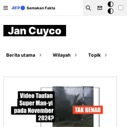
Langkau ke kandungan utama
Mod
Semakan Fakta
Search
gelap
Jan Cuyco
Berita utama
Wilayah
Topik
Imej