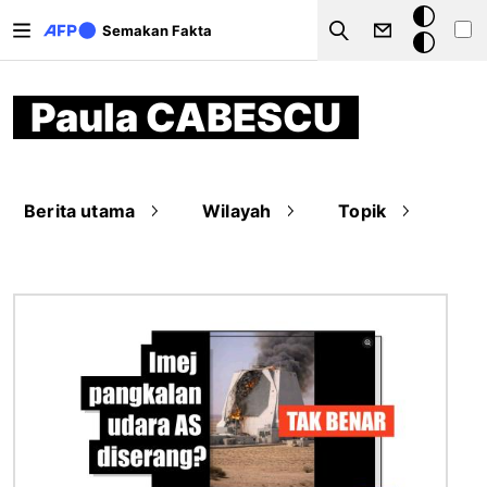
Langkau ke kandungan utama
Mod
Semakan Fakta
Search
gelap
Paula CABESCU
Berita utama
Wilayah
Topik
Imej