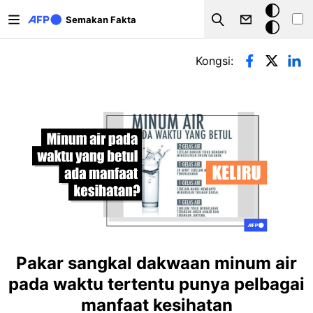
Langkau ke kandungan utama
Mod
Semakan Fakta
Search
gelap
Tab-tab utama
Kongsi:
Pakar sangkal dakwaan minum air
pada waktu tertentu punya pelbagai
manfaat kesihatan