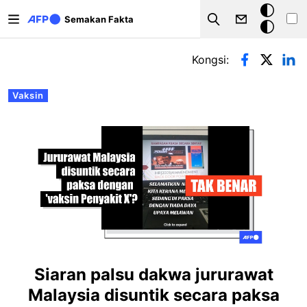
Langkau ke kandungan utama
Mod
Semakan Fakta
Search
gelap
Tab-tab utama
Kongsi:
Vaksin
Siaran palsu dakwa jururawat
Malaysia disuntik secara paksa