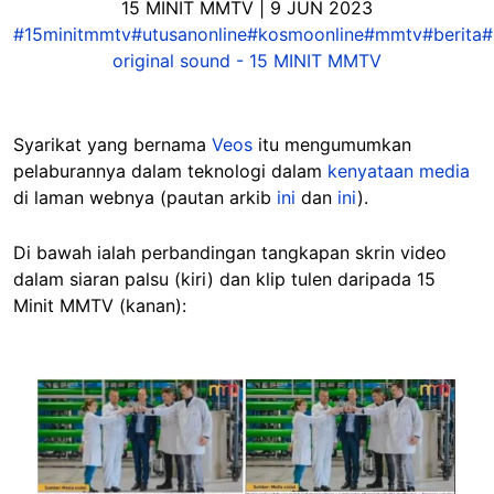
15 MINIT MMTV | 9 JUN 2023
#15minitmmtv
#utusanonline
#kosmoonline
#mmtv
#berita
#
original sound - 15 MINIT MMTV
Syarikat yang bernama
Veos
itu mengumumkan
pelaburannya dalam teknologi dalam
kenyataan media
di laman webnya (pautan arkib
ini
dan
ini
).
Di bawah ialah perbandingan tangkapan skrin video
dalam siaran palsu (kiri) dan klip tulen daripada 15
Minit MMTV (kanan):
Image