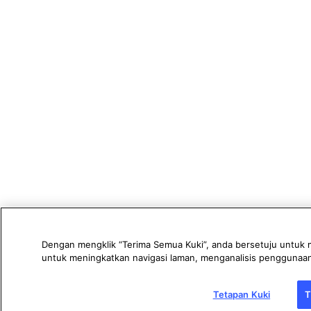
Dengan mengklik “Terima Semua Kuki”, anda bersetuju untuk 
untuk meningkatkan navigasi laman, menganalisis pengguna
Tetapan Kuki
T