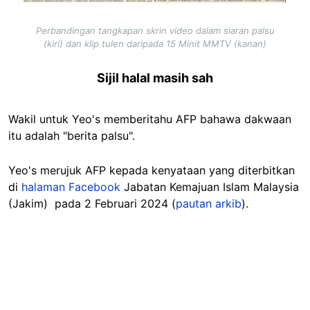
Perbandingan tangkapan skrin video dalam siaran palsu
(kiri) dan klip tulen daripada 15 Minit MMTV (kanan)
Sijil halal masih sah
Wakil untuk Yeo's memberitahu AFP bahawa dakwaan
itu adalah "berita palsu".
Yeo's merujuk AFP kepada kenyataan yang diterbitkan
di
halaman Facebook
Jabatan Kemajuan Islam Malaysia
(Jakim) pada 2 Februari 2024 (
pautan arkib
).