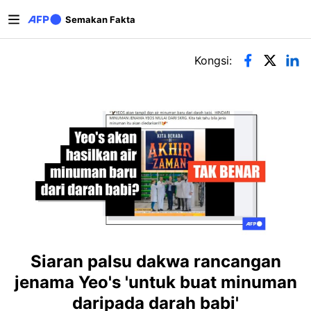
Langkau ke kandungan utama
Semakan Fakta
Tab-tab utama
Kongsi:
Siaran palsu dakwa rancangan
jenama Yeo's 'untuk buat minuman
daripada darah babi'