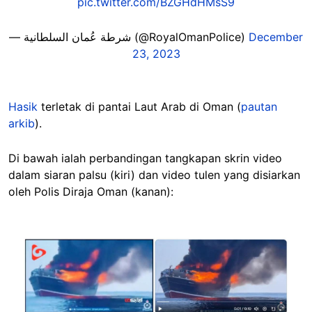
pic.twitter.com/BZGHdHMsS9
— شرطة عُمان السلطانية (@RoyalOmanPolice)
December
23, 2023
Hasik
terletak di pantai Laut Arab di Oman (
pautan
arkib
).
Di bawah ialah perbandingan tangkapan skrin video
dalam siaran palsu (kiri) dan video tulen yang disiarkan
oleh Polis Diraja Oman (kanan):
Image