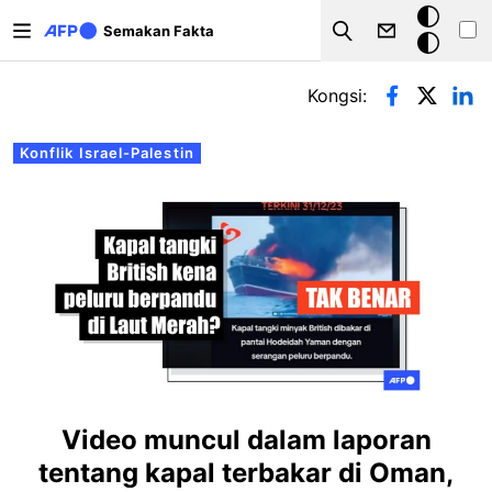
Langkau ke kandungan utama
Mod
Semakan Fakta
Search
gelap
Tab-tab utama
Kongsi:
Konflik Israel-Palestin
Video muncul dalam laporan
tentang kapal terbakar di Oman,