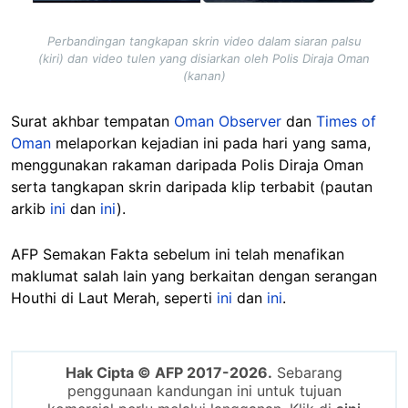
Perbandingan tangkapan skrin video dalam siaran palsu
(kiri) dan video tulen yang disiarkan oleh Polis Diraja Oman
(kanan)
Surat akhbar tempatan
Oman Observer
dan
Times of
Oman
melaporkan kejadian ini pada hari yang sama,
menggunakan rakaman daripada Polis Diraja Oman
serta tangkapan skrin daripada klip terbabit (pautan
arkib
ini
dan
ini
).
AFP Semakan Fakta sebelum ini telah menafikan
maklumat salah lain yang berkaitan dengan serangan
Houthi di Laut Merah, seperti
ini
dan
ini
.
Hak Cipta © AFP 2017-2026.
Sebarang
penggunaan kandungan ini untuk tujuan