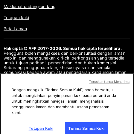
Maklumat undang-undang
Tetapan kuki
Peta Laman
Hak cipta © AFP 2017-2026. Semua hak cipta terpelihara.
Pengguna boleh mengakses dan berkonsultasi dengan laman
web ini dan menggunakan ciri-ciri perkongsian yang tersedia
untuk tujuan peribadi, persendirian, dan bukan komersial.
Sebarang penggunaan lain, khususnya salinan semula,
komunikasi kepada awam atau pengedaran kandungan laman
web ini, secara keseluruhan atau sebahagiannya, untuk
sebarang tujuan lain dan/atau dengan cara lain, tanpa
Teruskan tanpa Menerima
perjanjian lesen khusus yang ditandatangani dengan AFP,
Dengan mengklik “Terima Semua Kuki”, anda bersetuju
adalah dilarang sama sekali. Perkara yang digambarkan atau
untuk mengizinkan penyimpanan kuki pada peranti anda
disertakan melalui pautan dalam kandungan Semakan Fakta
disediakan sebanyak yang diperlukan untuk pemahaman yang
untuk meningkatkan navigasi laman, menganalisis
betul mengenai pengesahan maklumat yang berkenaan. AFP
penggunaan laman dan membantu usaha pemasaran
belum memperoleh sebarang hak dari para pengarang atau
kami.
pemilik hak cipta kandungan pihak ketiga ini dan tidak akan
bertanggungjawab dalam hal ini. AFP dan logonya adalah tanda
dagangan berdaftar.
Tetapan Kuki
Terima Semua Kuki