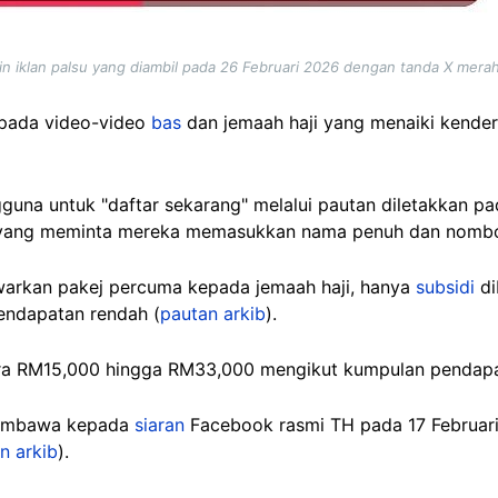
in iklan palsu yang diambil pada 26 Februari 2026 dengan tanda X mera
pada video-video
bas
dan jemaah haji yang menaiki kender
guna untuk "daftar sekarang" melalui pautan diletakkan 
yang meminta mereka memasukkan nama penuh dan nombo
arkan pakej percuma kepada jemaah haji, hanya
subsidi
di
pendapatan rendah (
pautan arkib
).
tara RM15,000 hingga RM33,000 mengikut kumpulan pendapa
embawa kepada
siaran
Facebook rasmi TH pada 17 Februar
n arkib
).