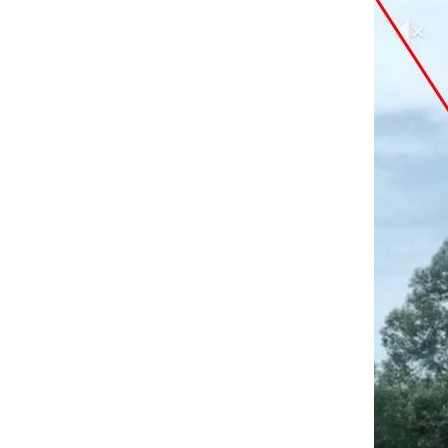
Image