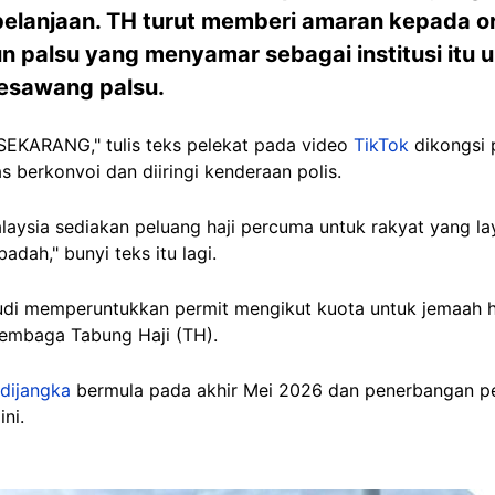
lanjaan. TH turut memberi amaran kepada or
n palsu yang menyamar sebagai institusi itu
sesawang palsu.
KARANG," tulis teks pelekat pada video
TikTok
dikongsi 
berkonvoi dan diiringi kenderaan polis.
laysia sediakan peluang haji percuma untuk rakyat yang laya
adah," bunyi teks itu lagi.
udi memperuntukkan permit mengikut kuota untuk jemaah ha
Lembaga Tabung Haji (TH).
dijangka
bermula pada akhir Mei 2026 dan penerbangan pe
ni.