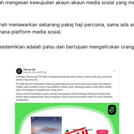
lah mengesan kewujudan akaun-akaun media sosial yang me
 pernah menawarkan sebarang pakej haji percuma, sama ada
mana platform media sosial.
edemikian adalah palsu dan bertujuan mengelirukan orang