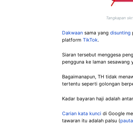
Tangkapan skr
Dakwaan
sama yang
disunting
platform
TikTok
.
Siaran tersebut menggesa peng
pengguna ke laman sesawang 
Bagaimanapun, TH tidak menaw
tertentu seperti golongan ber
Kadar bayaran haji adalah an
Carian kata kunci
di Google m
tawaran itu adalah palsu (
pauta