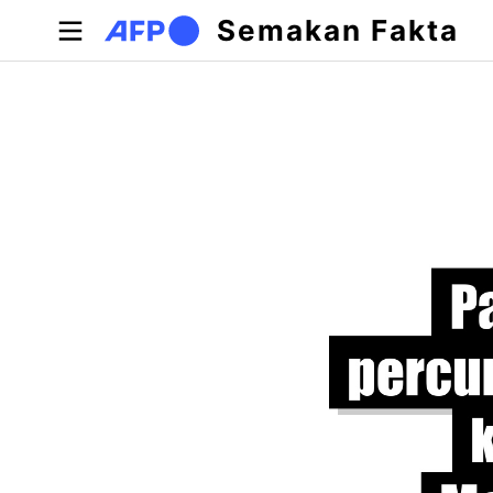
Langkau ke kandungan utama
Semakan Fakta
Tab-tab utama