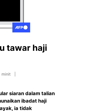
u tawar haji
 minit
ar siaran dalam talian
naikan ibadat haji
yak, ia tidak