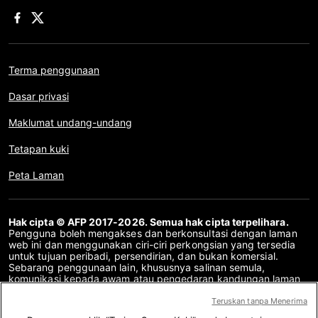
Terma penggunaan
Dasar privasi
Maklumat undang-undang
Tetapan kuki
Peta Laman
Hak cipta © AFP 2017-2026. Semua hak cipta terpelihara.
Pengguna boleh mengakses dan berkonsultasi dengan laman
web ini dan menggunakan ciri-ciri perkongsian yang tersedia
untuk tujuan peribadi, persendirian, dan bukan komersial.
Sebarang penggunaan lain, khususnya salinan semula,
komunikasi kepada awam atau pengedaran kandungan laman
web ini, secara keseluruhan atau sebahagiannya, untuk
sebarang tujuan lain dan/atau dengan cara lain, tanpa
Teruskan tanpa Menerima
perjanjian lesen khusus yang ditandatangani dengan AFP,