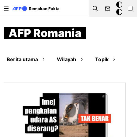
Langkau ke kandungan utama
Mod
Semakan Fakta
Search
gelap
AFP Romania
Berita utama
Wilayah
Topik
Imej