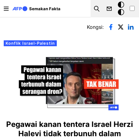
Langkau ke kandungan utama
Mod
Semakan Fakta
Search
gelap
Tab-tab utama
Kongsi:
Konflik Israel-Palestin
Pegawai kanan tentera Israel Herzi
Halevi tidak terbunuh dalam