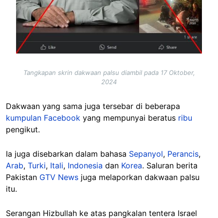
Tangkapan skrin dakwaan palsu diambil pada 17 Oktober,
2024
Dakwaan yang sama juga tersebar di beberapa
kumpulan Facebook
yang mempunyai beratus
ribu
pengikut.
Ia juga disebarkan dalam bahasa
Sepanyol
,
Perancis
,
Arab
,
Turki
,
Itali
,
Indonesia
dan
Korea
. Saluran berita
Pakistan
GTV News
juga melaporkan dakwaan palsu
itu.
Serangan Hizbullah ke atas pangkalan tentera Israel