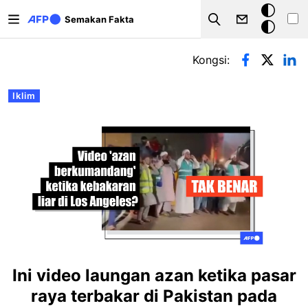
Langkau ke kandungan utama
Mod
Semakan Fakta
Search
gelap
Tab-tab utama
Kongsi:
Iklim
Ini video laungan azan ketika pasar
raya terbakar di Pakistan pada