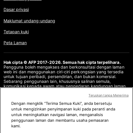
Dasar privasi
Maklumat undang-undang
Tetapan kuki
Peta Laman
Hak cipta © AFP 2017-2026. Semua hak cipta terpelihara.
Pengguna boleh mengakses dan berkonsultasi dengan laman
web ini dan menggunakan ciri-ciri perkongsian yang tersedia
untuk tujuan peribadi, persendirian, dan bukan komersial.
Sebarang penggunaan lain, khususnya salinan semula,
komunikasi kepada awam atau pengedaran kandungan laman
web ini, secara keseluruhan atau sebahagiannya, untuk
sebarang tujuan lain dan/atau dengan cara lain, tanpa
Teruskan tanpa Menerima
perjanjian lesen khusus yang ditandatangani dengan AFP,
Dengan mengklik “Terima Semua Kuki”, anda bersetuju
adalah dilarang sama sekali. Perkara yang digambarkan atau
untuk mengizinkan penyimpanan kuki pada peranti anda
disertakan melalui pautan dalam kandungan Semakan Fakta
disediakan sebanyak yang diperlukan untuk pemahaman yang
untuk meningkatkan navigasi laman, menganalisis
betul mengenai pengesahan maklumat yang berkenaan. AFP
penggunaan laman dan membantu usaha pemasaran
belum memperoleh sebarang hak dari para pengarang atau
kami.
pemilik hak cipta kandungan pihak ketiga ini dan tidak akan