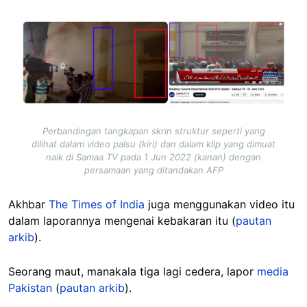
Image
Perbandingan tangkapan skrin struktur seperti yang
dilihat dalam video palsu (kiri) dan dalam klip yang dimuat
naik di Samaa TV pada 1 Jun 2022 (kanan) dengan
persamaan yang ditandakan AFP
Akhbar
The Times of India
juga menggunakan video itu
dalam laporannya mengenai kebakaran itu (
pautan
arkib
).
Seorang maut, manakala tiga lagi cedera, lapor
media
Pakistan
(
pautan arkib
).