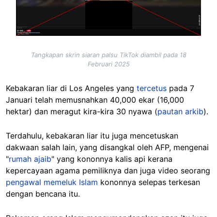
Tangkapan skrin siaran palsu TikTok diambil pada 18
Februari 2025
Kebakaran liar di Los Angeles yang
tercetus
pada 7
Januari telah memusnahkan 40,000 ekar (16,000
hektar) dan meragut kira-kira 30 nyawa (
pautan arkib
).
Terdahulu, kebakaran liar itu juga mencetuskan
dakwaan salah lain, yang disangkal oleh AFP, mengenai
"
rumah ajaib
" yang kononnya kalis api kerana
kepercayaan agama pemiliknya dan juga video seorang
pengawal memeluk Islam
kononnya selepas terkesan
dengan bencana itu.