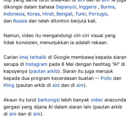
dikongsi dalam bahasa
Sepanyol
,
Inggeris
,
Burma
,
Indonesia
,
Korea
,
Hindi
,
Bengali
,
Turki
,
Portugis
,
dan
Russia
dan telah ditonton berjuta kali.
Namun, video itu mengandungi ciri-ciri visual yang
tidak konsisten, menunjukkan ia adalah rekaan.
Carian
imej terbalik
di Google membawa kepada siaran
serupa di
Instagram
pada 8 Mei dengan hashtag "AI" di
kapsyenya (
pautan arkib
). Siaran itu juga merujuk
kepada dua program kecerdasan buatan --
Pollo
dan
Kling
(pautan arkib di
sini
dan di
sini
).
Akaun itu turut
berkongsi
lebih banyak
video
anaconda
gergasi yang dijana AI dalam siaran lain (pautan arkib
di
sini
dan di
sini
).