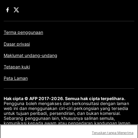
Terma penggunaan
Dasar privasi
Maklumat undang-undang
Tetapan kuki
Peta Laman
Hak cipta © AFP 2017-2026. Semua hak cipta terpelihara.
Pengguna boleh mengakses dan berkonsultasi dengan laman
web ini dan menggunakan ciri-ciri perkongsian yang tersedia
untuk tujuan peribadi, persendirian, dan bukan komersial.
Sebarang penggunaan lain, khususnya salinan semula,
komunikasi kepada awam atau pengedaran kandungan laman
web ini, secara keseluruhan atau sebahagiannya, untuk
sebarang tujuan lain dan/atau dengan cara lain, tanpa
Teruskan tanpa Menerima
perjanjian lesen khusus yang ditandatangani dengan AFP,