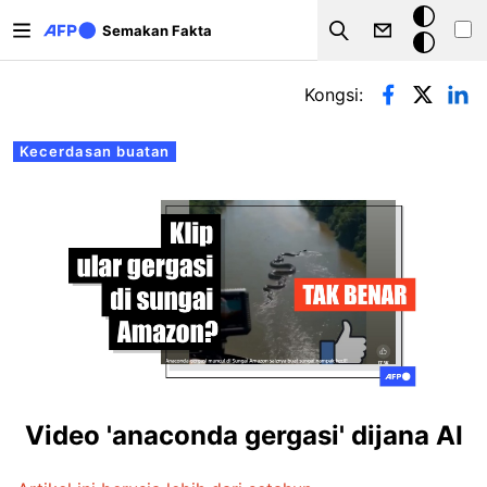
Langkau ke kandungan utama
Mod
Semakan Fakta
Search
gelap
Tab-tab utama
Kongsi:
Kecerdasan buatan
Video 'anaconda gergasi' dijana AI