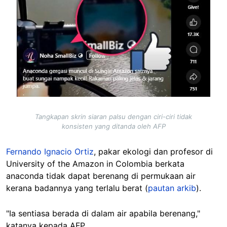
Tangkapan skrin siaran palsu dengan ciri-ciri tidak
konsisten yang ditanda oleh AFP
Fernando Ignacio Ortiz
, pakar ekologi dan profesor di
University of the Amazon in Colombia berkata
anaconda tidak dapat berenang di permukaan air
kerana badannya yang terlalu berat (
pautan arkib
).
"Ia sentiasa berada di dalam air apabila berenang,"
katanya kepada AFP.