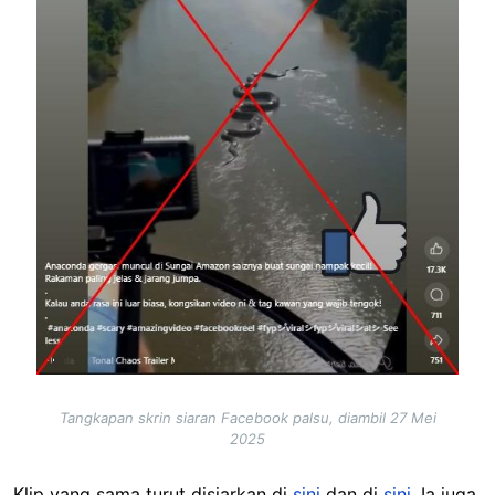
Tangkapan skrin siaran Facebook palsu, diambil 27 Mei
2025
Klip yang sama turut disiarkan di
sini
dan di
sini
. Ia juga