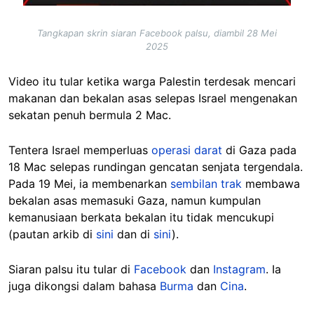
Tangkapan skrin siaran Facebook palsu, diambil 28 Mei
2025
Video itu tular ketika warga Palestin terdesak mencari
makanan dan bekalan asas selepas Israel mengenakan
sekatan penuh bermula 2 Mac.
Tentera Israel memperluas
operasi darat
di Gaza pada
18 Mac selepas rundingan gencatan senjata tergendala.
Pada 19 Mei, ia membenarkan
sembilan trak
membawa
bekalan asas memasuki Gaza, namun kumpulan
kemanusiaan berkata bekalan itu tidak mencukupi
(pautan arkib di
sini
dan di
sini
).
Siaran palsu itu tular di
Facebook
dan
Instagram
. Ia
juga dikongsi dalam bahasa
Burma
dan
Cina
.