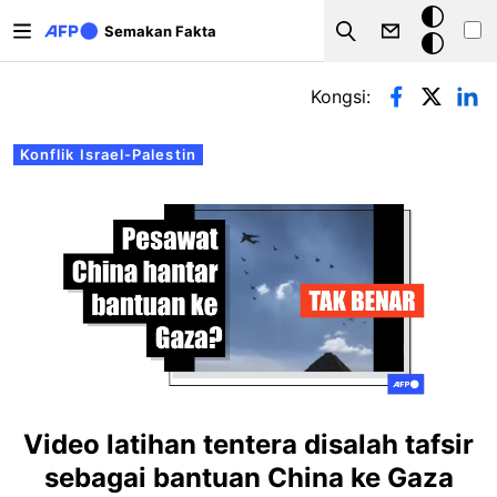
Langkau ke kandungan utama
Mod
Semakan Fakta
Search
gelap
Tab-tab utama
Kongsi:
Konflik Israel-Palestin
Video latihan tentera disalah tafsir
sebagai bantuan China ke Gaza