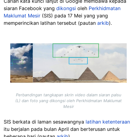
Carian kata kunci lanjut di Google membawa kepada
siaran Facebook yang
dikongsi
oleh
Perkhidmatan
Maklumat Mesir
(SIS) pada 17 Mei yang yang
memperincikan latihan tersebut (pautan
arkib
).
Image
Perbandingan tangkapan skrin video dalam siaran palsu
(L) dan foto yang dikongsi oleh Perkhidmatan Maklumat
Mesir
SIS berkata di laman sesawangnya
latihan ketenteraan
itu berjalan pada bulan April dan berterusan untuk
beberapa hari (pautan
arkib
).