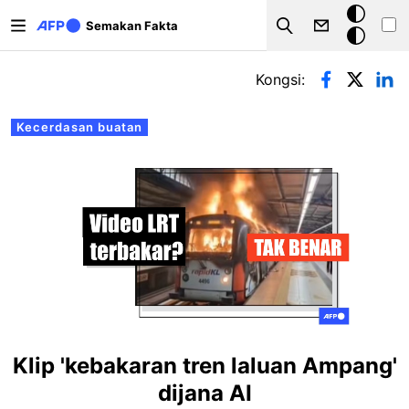
Langkau ke kandungan utama
Mod
Semakan Fakta
Search
gelap
Tab-tab utama
Kongsi:
Kecerdasan buatan
Klip 'kebakaran tren laluan Ampang'
dijana AI