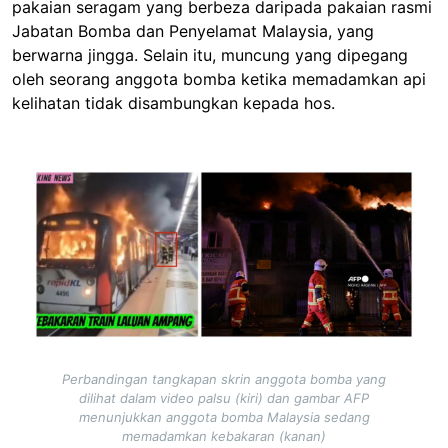
pakaian seragam yang berbeza daripada pakaian rasmi
Jabatan Bomba dan Penyelamat Malaysia, yang
berwarna jingga. Selain itu, muncung yang dipegang
oleh seorang anggota bomba ketika memadamkan api
kelihatan tidak disambungkan kepada hos.
Image
Perbandingan tangkapan skrin anggota bomba yang
dilihat dalam video palsu (kiri) dan gambar AFP
menunjukkan anggota bomba Malaysia sedang
memadamkan kebakaran (kanan)