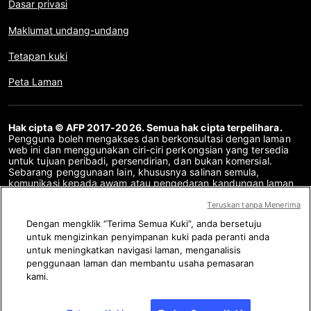
Dasar privasi
Maklumat undang-undang
Tetapan kuki
Peta Laman
Hak cipta © AFP 2017-2026. Semua hak cipta terpelihara.
Pengguna boleh mengakses dan berkonsultasi dengan laman
web ini dan menggunakan ciri-ciri perkongsian yang tersedia
untuk tujuan peribadi, persendirian, dan bukan komersial.
Sebarang penggunaan lain, khususnya salinan semula,
komunikasi kepada awam atau pengedaran kandungan laman
web ini, secara keseluruhan atau sebahagiannya, untuk
sebarang tujuan lain dan/atau dengan cara lain, tanpa
Teruskan tanpa Menerima
perjanjian lesen khusus yang ditandatangani dengan AFP,
Dengan mengklik “Terima Semua Kuki”, anda bersetuju
adalah dilarang sama sekali. Perkara yang digambarkan atau
untuk mengizinkan penyimpanan kuki pada peranti anda
disertakan melalui pautan dalam kandungan Semakan Fakta
disediakan sebanyak yang diperlukan untuk pemahaman yang
untuk meningkatkan navigasi laman, menganalisis
betul mengenai pengesahan maklumat yang berkenaan. AFP
penggunaan laman dan membantu usaha pemasaran
belum memperoleh sebarang hak dari para pengarang atau
kami.
pemilik hak cipta kandungan pihak ketiga ini dan tidak akan
bertanggungjawab dalam hal ini. AFP dan logonya adalah tanda
dagangan berdaftar.