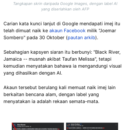
Tangkapan skrin daripada Google Images, dengan label AI
yang diserlahkan oleh AFP
Carian kata kunci lanjut di Google mendapati imej itu
telah dimuat naik ke
akaun Facebook
milik "Joemar
Sombero" pada 30 Oktober (
pautan arkib
).
Sebahagian kapsyen siaran itu berbunyi: "Black River,
Jamaica -- musnah akibat Taufan Melissa", tetapi
kemudian menyatakan bahawa ia mengandungi visual
yang dihasilkan dengan AI.
Akaun tersebut berulang kali memuat naik imej lain
berkaitan bencana alam, dengan label yang
menyatakan ia adalah rekaan semata-mata.
Image