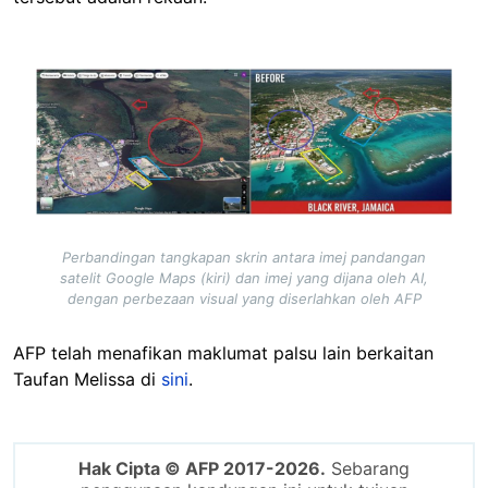
Image
Perbandingan tangkapan skrin antara imej pandangan
satelit Google Maps (kiri) dan imej yang dijana oleh AI,
dengan perbezaan visual yang diserlahkan oleh AFP
AFP telah menafikan maklumat palsu lain berkaitan
Taufan Melissa di
sini
.
Hak Cipta © AFP 2017-2026.
Sebarang