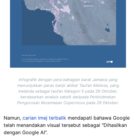
Infografik dengan peta bahagian barat Jamaica yang
menunjukkan paras banjir akibat Taufan Melissa, yang
melanda sebagai taufan Kategori 5 pada 28 Oktober,
berdasarkan analisis satelit daripada Perkhidmatan
Pengurusan Kecemasan Copernicus pada 29 Oktober.
Namun,
carian imej terbalik
mendapati bahawa Google
telah menandakan visual tersebut sebagai "Dihasilkan
dengan Google AI".