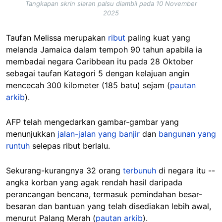
Tangkapan skrin siaran palsu diambil pada 10 November
2025
Taufan Melissa merupakan
ribut
paling kuat yang
melanda Jamaica dalam tempoh 90 tahun apabila ia
membadai negara Caribbean itu pada 28 Oktober
sebagai taufan Kategori 5 dengan kelajuan angin
mencecah 300 kilometer (185 batu) sejam (
pautan
arkib
).
AFP telah mengedarkan gambar-gambar yang
menunjukkan
jalan-jalan yang banjir
dan
bangunan yang
runtuh
selepas ribut berlalu.
Sekurang-kurangnya 32 orang
terbunuh
di negara itu --
angka korban yang agak rendah hasil daripada
perancangan bencana, termasuk pemindahan besar-
besaran dan bantuan yang telah disediakan lebih awal,
menurut Palang Merah (
pautan arkib
).