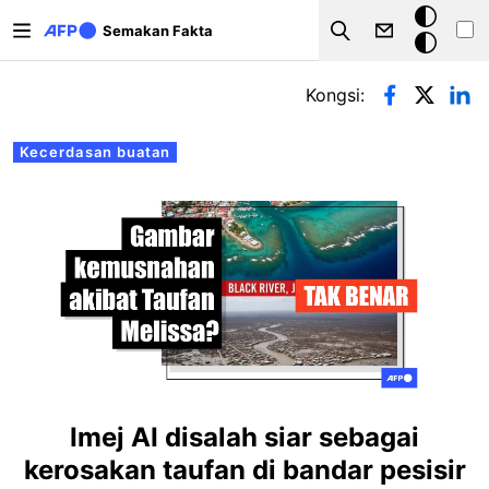
Langkau ke kandungan utama
Mod
Semakan Fakta
Search
gelap
Tab-tab utama
Kongsi:
Kecerdasan buatan
Imej AI disalah siar sebagai
kerosakan taufan di bandar pesisir