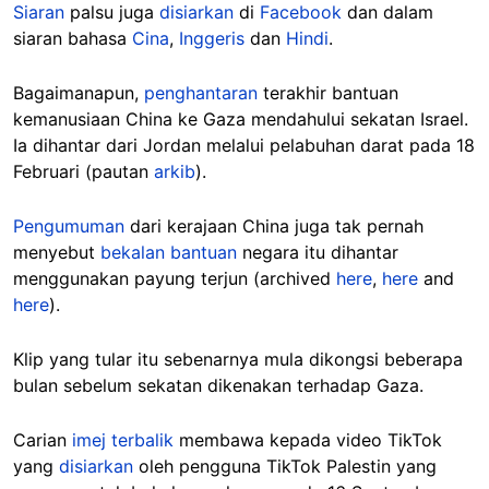
Siaran
palsu juga
disiarkan
di
Facebook
dan dalam
siaran bahasa
Cina
,
Inggeris
dan
Hindi
.
Bagaimanapun,
penghantaran
terakhir bantuan
kemanusiaan China ke Gaza mendahului sekatan Israel.
Ia dihantar dari Jordan melalui pelabuhan darat pada 18
Februari (pautan
arkib
).
Pengumuman
dari kerajaan China juga tak pernah
menyebut
bekalan
bantuan
negara itu dihantar
menggunakan payung terjun (archived
here
,
here
and
here
).
Klip yang tular itu sebenarnya mula dikongsi beberapa
bulan sebelum sekatan dikenakan terhadap Gaza.
Carian
imej terbalik
membawa kepada video TikTok
yang
disiarkan
oleh pengguna TikTok Palestin yang