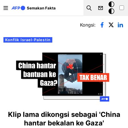
Langkau ke kandungan utama
Mod
Semakan Fakta
Search
gelap
Tab-tab utama
Kongsi:
Konflik Israel-Palestin
Klip lama dikongsi sebagai 'China
hantar bekalan ke Gaza'