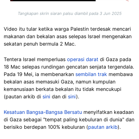
Tangkapan skrin siaran palsu diambil pada 3 Jun 2025
Video itu tular ketika warga Palestin terdesak mencari
makanan dan bekalan asas selepas Israel mengenakan
sekatan penuh bermula 2 Mac.
Tentera Israel memperluas
operasi darat
di Gaza pada
18 Mac selepas rundingan gencatan senjata tergendala.
Pada 19 Mei, ia membenarkan
sembilan trak
membawa
bekalan asas memasuki Gaza, namun kumpulan
kemanusiaan berkata bekalan itu tidak mencukupi
(pautan arkib di
sini
dan di
sini
).
Kesatuan Bangsa-Bangsa Bersatu
menyifatkan keadaan
di Gaza sebagai "tempat paling kebuluran di dunia" dan
berisiko berdepan 100% kebuluran (
pautan arkib
).