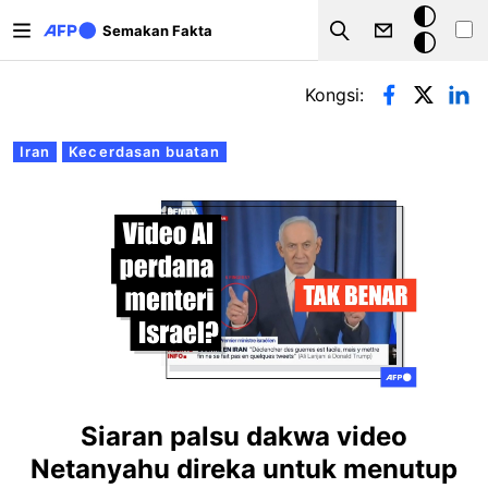
Langkau ke kandungan utama
Mod
Semakan Fakta
Search
gelap
Tab-tab utama
Kongsi:
Iran
Kecerdasan buatan
Siaran palsu dakwa video
Netanyahu direka untuk menutup