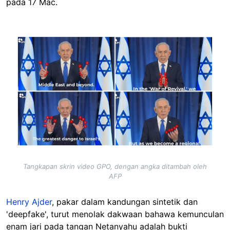
pada 17 Mac.
Image
Tangkapan skrin video GPO, dengan angka ditambah oleh
AFP
Henry Ajder
, pakar dalam kandungan sintetik dan
'deepfake', turut menolak dakwaan bahawa kemunculan
enam jari pada tangan Netanyahu adalah bukti