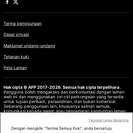
Terma penggunaan
Dasar privasi
Maklumat undang-undang
Tetapan kuki
Peta Laman
Hak cipta © AFP 2017-2026. Semua hak cipta terpelihara.
Pengguna boleh mengakses dan berkonsultasi dengan laman
web ini dan menggunakan ciri-ciri perkongsian yang tersedia
untuk tujuan peribadi, persendirian, dan bukan komersial.
Sebarang penggunaan lain, khususnya salinan semula,
komunikasi kepada awam atau pengedaran kandungan laman
web ini, secara keseluruhan atau sebahagiannya, untuk
sebarang tujuan lain dan/atau dengan cara lain, tanpa
Teruskan tanpa Menerima
perjanjian lesen khusus yang ditandatangani dengan AFP,
Dengan mengklik “Terima Semua Kuki”, anda bersetuju
adalah dilarang sama sekali. Perkara yang digambarkan atau