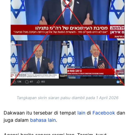
Tangkapan skrin siaran palsu diambil pada 1 April 2026
Dakwaan itu tersebar di tempat
lain
di
Facebook
dan
juga dalam
bahasa lain
.